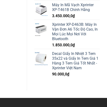
Máy In Mã Vạch Xprinter
XP-T461B Chính Hãng
3.450.000,0
₫
Xprinter XP-D463B: Máy In
Vận Đơn A6 Tốc Độ Cao, In
Mọi Lúc Mọi Nơi Với
Bluetooth
1.850.000,0
₫
Decal Giấy In Nhiệt 3 Tem
35x22 và Giấy In Tem Giá 1
Hàng 3 Tem Giá Tốt Nhất -
Xprinter Việt Nam
90.000,0
₫