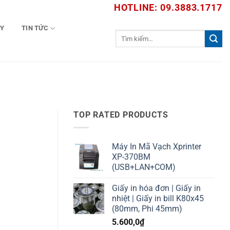
HOTLINE: 09.3883.1717
TY
TIN TỨC
Tìm
kiếm:
A
TOP RATED PRODUCTS
Máy In Mã Vạch Xprinter
XP-370BM
(USB+LAN+COM)
Giấy in hóa đơn | Giấy in
nhiệt | Giấy in bill K80x45
(80mm, Phi 45mm)
5.600,0
₫