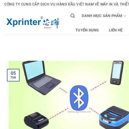
Bỏ
CÔNG TY CUNG CẤP DỊCH VỤ HÀNG ĐẦU VIỆT NAM VỀ MÁY IN VÀ THIẾT 
qua
DANH MỤC SẢN PHẨM
nội
dung
TUYỂN DỤNG
LIÊN HỆ
05
Th8