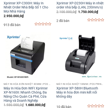
Xprinter XP-C300H: Máy In
Xprinter XP-D230H Máy in nhiệt
Nhiệt Order Nhà Bếp Số 1 Cho
order nhà bếp (LAN, 230mm/s)
Mọi Nhà Hàng
Giá
Giá
2.100.000,0
₫
1.750.000,0
₫
gốc
hiện
2.950.000,0
₫
là:
tại
2 đã bán
2.100.000,0₫.
là:
1.750.
913 đã bán
0
out
0
of
out
5
of
5
MÁY IN HÓA ĐƠN NHIỆT 80MM | POS PRINTER 80MM
MÁY IN HÓA NHIỆT 58MM | POS PRINTER 58MM
Máy In Hóa Đơn WIFI Xprinter
Xprinter XP-58IIH Bluetooth
XP-N160II: Nhanh Chóng, Đa
Máy in hóa đơn mini kết nối
Năng Cho Quán Cà Phê, Cửa
không dây
Hàng và Doanh Nghiệp
Giá
Giá
1.930.000,0
₫
1.680.000,0
₫
10 đã bán
gốc
hiện