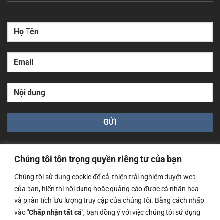
Chúng tôi tôn trọng quyền riêng tư của bạn
Chúng tôi sử dụng cookie để cải thiện trải nghiệm duyệt web
của bạn, hiển thị nội dung hoặc quảng cáo được cá nhân hóa
Công ty TNHH Nam Bình Xương - Số ĐKKD: 0108783483
cấp ngày 14/06/2019 bởi Sở Kế Hoạch và Đầu Tư Tp. Hà
và phân tích lưu lượng truy cập của chúng tôi. Bằng cách nhấp
Nội
vào
"Chấp nhận tất cả"
, bạn đồng ý với việc chúng tôi sử dụng