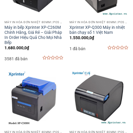
MÁY IN HÓA ĐƠN NHIỆT 80MM | POS PRINTER 80MM
MÁY IN HÓA ĐƠN NHIỆT 80MM | POS PRINTER 80MM
Máy in bếp Xprinter XP-C260M
Xprinter XP-Q300 Máy in nhiệt
Chính Hãng, Giá Rẻ – Giải Pháp
bán chạy số 1 Việt Nam
In Order Hiệu Quả Cho Mọi Nhà
1.550.000,0
₫
Bếp
1.680.000,0
₫
1 đã bán
0
out
3581 đã bán
of
0
5
out
of
5
MÁY IN HÓA ĐƠN NHIỆT 80MM | POS PRINTER 80MM
MÁY IN HÓA ĐƠN NHIỆT 80MM | POS PRINTER 80MM