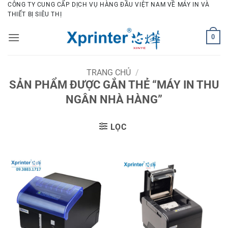
Bỏ
CÔNG TY CUNG CẤP DỊCH VỤ HÀNG ĐẦU VIỆT NAM VỀ MÁY IN VÀ
THIẾT BỊ SIÊU THỊ
qua
nội
0
dung
TRANG CHỦ
/
SẢN PHẨM ĐƯỢC GẮN THẺ “MÁY IN THU
NGÂN NHÀ HÀNG”
LỌC