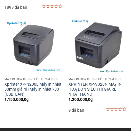
là:
tại
0
1899 đã bán
1.930.000,0₫.
là:
out
1.680.000,0₫.
of
0
5
out
of
5
MÁY IN HÓA ĐƠN NHIỆT 80MM | POS PRINTER 80MM
MÁY IN HÓA ĐƠN NHIỆT 80MM | POS PRINTER 80MM
Xprinter XP-N200L Máy in nhiệt
XPRINTER XP-V320N MÁY IN
80mm giá rẻ | Máy in nhiệt k80
HÓA ĐƠN SIÊU THỊ GIÁ RẺ
(USB, LAN)
NHẤT HÀ NỘI
1.150.000,0
₫
1.200.000,0
₫
9 đã bán
0
out
of
5