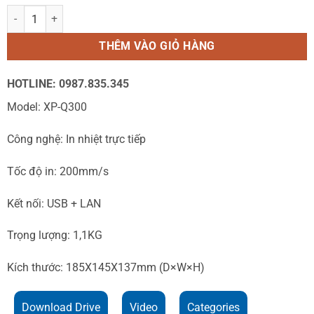
Xprinter XP-Q300 Máy in nhiệt bán chạy số 1 Việt Nam số lượng
THÊM VÀO GIỎ HÀNG
HOTLINE: 0987.835.345
Model: XP-Q300
Công nghệ: In nhiệt trực tiếp
Tốc độ in: 200mm/s
Kết nối: USB + LAN
Trọng lượng: 1,1KG
Kích thước: 185X145X137mm (D×W×H)
Download Drive
Video
Categories