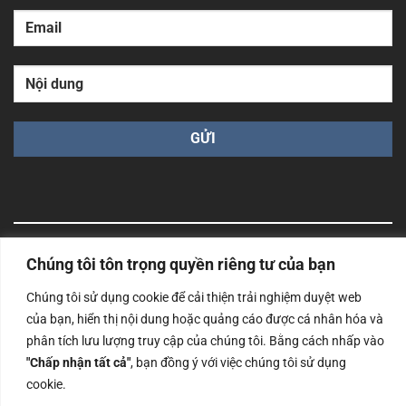
Chúng tôi tôn trọng quyền riêng tư của bạn
Công ty TNHH Nam Bình Xương - Số ĐKKD: 0108783483
cấp ngày 14/06/2019 bởi Sở Kế Hoạch và Đầu Tư Tp. Hà
Nội
Chúng tôi sử dụng cookie để cải thiện trải nghiệm duyệt web
của bạn, hiển thị nội dung hoặc quảng cáo được cá nhân hóa và
Copyrights @2023 Nam Binh Xuong. All Rights Reserved
phân tích lưu lượng truy cập của chúng tôi. Bằng cách nhấp vào
"Chấp nhận tất cả"
, bạn đồng ý với việc chúng tôi sử dụng
cookie.