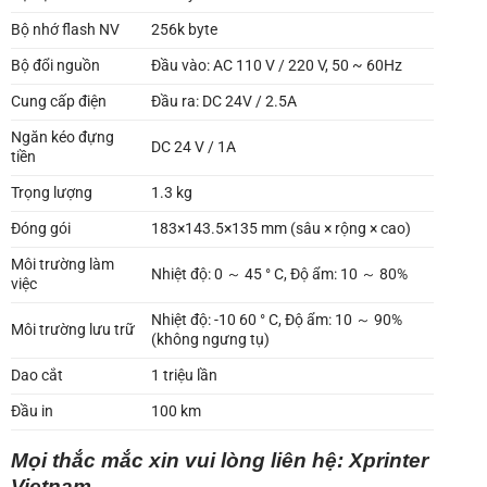
Bộ nhớ flash NV
256k byte
Bộ đổi nguồn
Đầu vào: AC 110 V / 220 V, 50 ~ 60Hz
Cung cấp điện
Đầu ra: DC 24V / 2.5A
Ngăn kéo đựng
DC 24 V / 1A
tiền
Trọng lượng
1.3 kg
Đóng gói
183×143.5×135 mm (sâu × rộng × cao)
Môi trường làm
Nhiệt độ: 0 ～ 45 ° C, Độ ẩm: 10 ～ 80%
việc
Nhiệt độ: -10 60 ° C, Độ ẩm: 10 ～ 90%
Môi trường lưu trữ
(không ngưng tụ)
Dao cắt
1 triệu lần
Đầu in
100 km
Mọi thắc mắc xin vui lòng liên hệ:
Xprinter
Vietnam