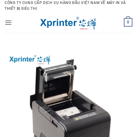
Bỏ
CÔNG TY CUNG CẤP DỊCH VỤ HÀNG ĐẦU VIỆT NAM VỀ MÁY IN VÀ
THIẾT BỊ SIÊU THỊ
qua
nội
0
dung