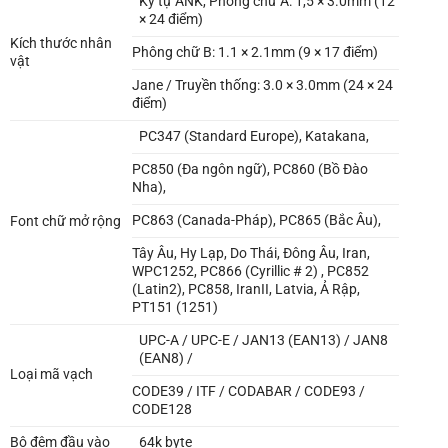
Ký tự ANK, Phông chữ A: 1,5 × 3.0mm (12
× 24 điểm)
Kích thước nhân
Phông chữ B: 1.1 × 2.1mm (9 × 17 điểm)
vật
Jane / Truyền thống: 3.0 × 3.0mm (24 × 24
điểm)
PC347 (Standard Europe), Katakana,
PC850 (Đa ngôn ngữ), PC860 (Bồ Đào
Nha),
PC863 (Canada-Pháp), PC865 (Bắc Âu),
Font chữ mở rộng
Tây Âu, Hy Lạp, Do Thái, Đông Âu, Iran,
WPC1252, PC866 (Cyrillic # 2) , PC852
(Latin2), PC858, IranII, Latvia, Ả Rập,
PT151 (1251)
UPC-A / UPC-E / JAN13 (EAN13) / JAN8
(EAN8) /
Loại mã vạch
CODE39 / ITF / CODABAR / CODE93 /
CODE128
Bộ đệm đầu vào
64k byte