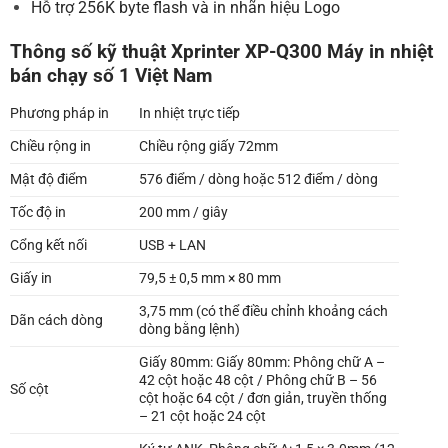
Hỗ trợ 256K byte flash và in nhãn hiệu Logo
Thông số kỹ thuật Xprinter XP-Q300
Máy in nhiệt
bán chạy số 1 Việt Nam
Phương pháp in
In nhiệt trực tiếp
Chiều rộng in
Chiều rộng giấy 72mm
Mật độ điểm
576 điểm / dòng hoặc 512 điểm / dòng
Tốc độ in
200 mm / giây
Cổng kết nối
USB + LAN
Giấy in
79,5 ± 0,5 mm × 80 mm
3,75 mm (có thể điều chỉnh khoảng cách
Dãn cách dòng
dòng bằng lệnh)
Giấy 80mm: Giấy 80mm: Phông chữ A –
42 cột hoặc 48 cột / Phông chữ B – 56
Số cột
cột hoặc 64 cột / đơn giản, truyền thống
– 21 cột hoặc 24 cột