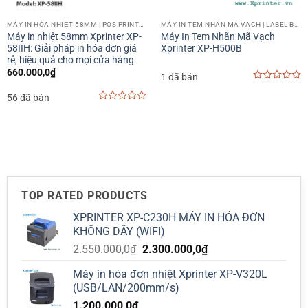
MÁY IN HÓA NHIỆT 58MM | POS PRINTER 58MM
MÁY IN TEM NHÃN MÃ VẠCH | LABEL BARCODE PRINTER
Máy in nhiệt 58mm Xprinter XP-
Máy In Tem Nhãn Mã Vạch
58IIH: Giải pháp in hóa đơn giá
Xprinter XP-H500B
rẻ, hiệu quả cho mọi cửa hàng
660.000,0
₫
1 đã bán
0
56 đã bán
out
of
0
5
out
of
5
TOP RATED PRODUCTS
XPRINTER XP-C230H MÁY IN HÓA ĐƠN
KHÔNG DÂY (WIFI)
Giá
Giá
2.550.000,0
₫
2.300.000,0
₫
gốc
hiện
Máy in hóa đơn nhiệt Xprinter XP-V320L
là:
tại
(USB/LAN/200mm/s)
2.550.000,0₫.
là:
1.200.000,0
₫
2.300.000,0₫.