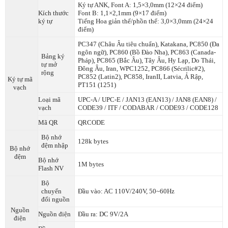
Ký tự ANK, Font A: 1,5×3,0mm (12×24 điểm)
Kích thước
Font B: 1,1×2,1mm (9×17 điểm)
ký tự
Tiếng Hoa giản thể/phồn thể: 3,0×3,0mm (24×24
điểm)
PC347 (Châu Âu tiêu chuẩn), Katakana, PC850 (Đa
ngôn ngữ), PC860 (Bồ Đào Nha), PC863 (Canada-
Bảng ký
Pháp), PC865 (Bắc Âu), Tây Âu, Hy Lạp, Do Thái,
tự mở
Đông Âu, Iran, WPC1252, PC866 (Sécrilic#2),
rộng
PC852 (Latin2), PC858, IranII, Latvia, Ả Rập,
Ký tự mã
PT151 (1251)
vạch
Loại mã
UPC-A / UPC-E / JAN13 (EAN13) / JAN8 (EAN8) /
vạch
CODE39 / ITF / CODABAR / CODE93 / CODE128
Mã QR
QRCODE
Bộ nhớ
128k bytes
đệm nhập
Bộ nhớ
đệm
Bộ nhớ
1M bytes
Flash NV
Bộ
chuyển
Đầu vào: AC 110V/240V, 50~60Hz
đổi nguồn
Nguồn
Nguồn điện
Đầu ra: DC 9V/2A
điện