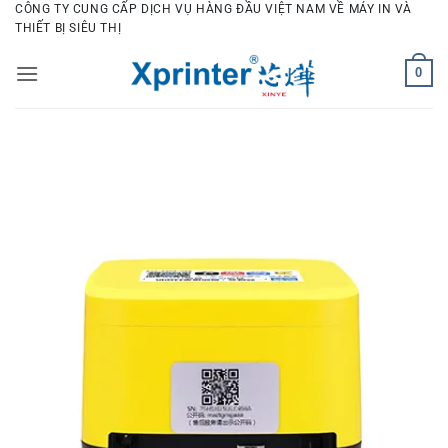
Bỏ
CÔNG TY CUNG CẤP DỊCH VỤ HÀNG ĐẦU VIỆT NAM VỀ MÁY IN VÀ
THIẾT BỊ SIÊU THỊ
qua
nội
0
dung