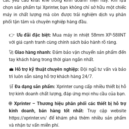
các yêu cầu khắt khe trong kinh doanh hiện nay. Khi lựa
chọn sản phẩm tại Xprinter, bạn không chỉ sở hữu một chiếc
máy in chất lượng mà còn được trải nghiệm dịch vụ phân
phối tận tâm và chuyên nghiệp hàng đầu.
👉
Ưu đãi đặc biệt:
Mua
máy in nhiệt 58mm XP-58IINT
với giá cạnh tranh cùng chính sách bảo hành rõ ràng.
🚀
Giao hàng nhanh:
Đảm bảo vận chuyển sản phẩm đến
tay khách hàng trong thời gian ngắn nhất.
💼
Hỗ trợ kỹ thuật chuyên nghiệp:
Đội ngũ tư vấn và bảo
trì luôn sẵn sàng hỗ trợ khách hàng 24/7.
🛒
Đa dạng sản phẩm:
Xprinter cung cấp nhiều thiết bị hỗ
trợ kinh doanh chất lượng, đáp ứng mọi nhu cầu của bạn.
🌐
Xprinter – Thương hiệu phân phối các thiết bị hỗ trợ
kinh doanh, bán hàng tốt nhất:
Truy cập website
https://xprinter.vn/
để khám phá thêm nhiều sản phẩm
và nhận tư vấn miễn phí.