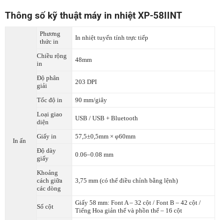
Thông số kỹ thuật máy in nhiệt XP-58IINT
Phương
In nhiệt tuyến tính trực tiếp
thức in
Chiều rộng
48mm
in
Độ phân
203 DPI
giải
Tốc độ in
90 mm/giây
Loại giao
USB / USB + Bluetooth
diện
Giấy in
57,5±0,5mm × φ60mm
In ấn
Độ dày
0.06–0.08 mm
giấy
Khoảng
cách giữa
3,75 mm (có thể điều chỉnh bằng lệnh)
các dòng
Giấy 58 mm: Font A – 32 cột / Font B – 42 cột /
Số cột
Tiếng Hoa giản thể và phồn thể – 16 cột