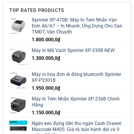
TOP RATED PRODUCTS
Xprinter XP-470B: Máy In Tem Nhãn Vận
Đơn A6/A7 – In Nhanh, Ứng Dụng Cho Sàn
TMĐT, Vận Chuyển
1.800.000,0
₫
Máy In Mã Vạch Xprinter XP-330B NEW
1.300.000,0
₫
Máy in hóa đơn di động bluetooth Xprinter
XP-P3301B
1.950.000,0
₫
Máy In Tem Nhãn Xprinter XP-236B Chính
Hãng
1.150.000,0
₫
Ngăn kéo đựng tiền thu ngân Cash Drawer
Maxcode M405: Giá rẻ, bảo hành dài và 9