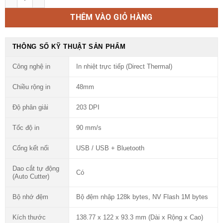
THÊM VÀO GIỎ HÀNG
THÔNG SỐ KỸ THUẬT SẢN PHẨM
Công nghệ in
In nhiệt trực tiếp (Direct Thermal)
Chiều rộng in
48mm
Độ phân giải
203 DPI
Tốc độ in
90 mm/s
Cổng kết nối
USB / USB + Bluetooth
Dao cắt tự động
Có
(Auto Cutter)
Bộ nhớ đệm
Bộ đệm nhập 128k bytes, NV Flash 1M bytes
Kích thước
138.77 x 122 x 93.3 mm (Dài x Rộng x Cao)