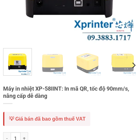
Máy in nhiệt XP-58IINT: In mã QR, tốc độ 90mm/s,
nâng cấp dễ dàng
💡 Giá bán đã bao gồm thuế VAT
Máy in nhiệt XP-58IINT: In mã QR, tốc độ 90mm/s, nâng cấp dễ dàng 