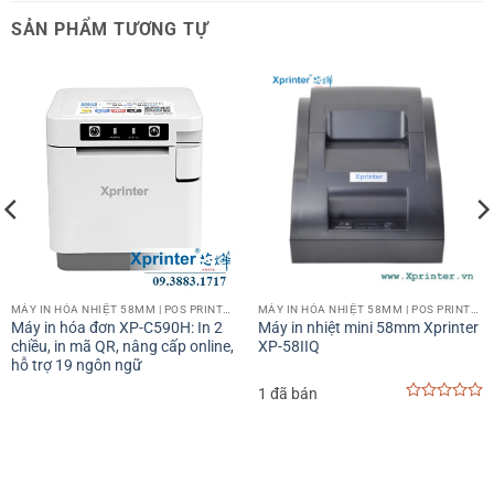
SẢN PHẨM TƯƠNG TỰ
MÁY IN HÓA NHIỆT 58MM | POS PRINTER 58MM
MÁY IN HÓA NHIỆT 58MM | POS PRINTER 58MM
Máy in hóa đơn XP-C590H: In 2
Máy in nhiệt mini 58mm Xprinter
chiều, in mã QR, nâng cấp online,
XP-58IIQ
hỗ trợ 19 ngôn ngữ
1 đã bán
0
out
of
5