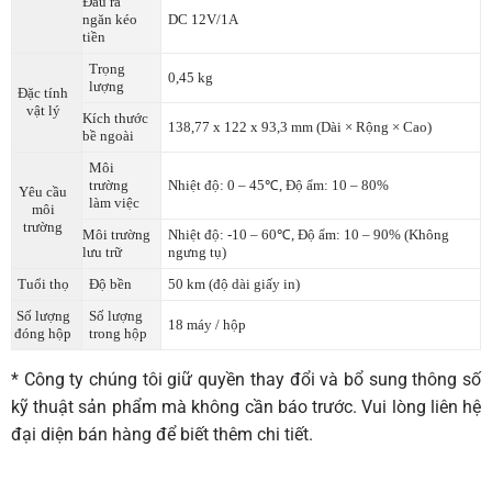
Đầu ra
ngăn kéo
DC 12V/1A
tiền
Trọng
0,45 kg
lượng
Đặc tính
vật lý
Kích thước
138,77 x 122 x 93,3 mm (Dài × Rộng × Cao)
bề ngoài
Môi
trường
Nhiệt độ: 0 – 45℃, Độ ẩm: 10 – 80%
Yêu cầu
làm việc
môi
trường
Môi trường
Nhiệt độ: -10 – 60℃, Độ ẩm: 10 – 90% (Không
lưu trữ
ngưng tụ)
Tuổi thọ
Độ bền
50 km (độ dài giấy in)
Số lượng
Số lượng
18 máy / hộp
đóng hộp
trong hộp
* Công ty chúng tôi giữ quyền thay đổi và bổ sung thông số
kỹ thuật sản phẩm mà không cần báo trước. Vui lòng liên hệ
đại diện bán hàng để biết thêm chi tiết.