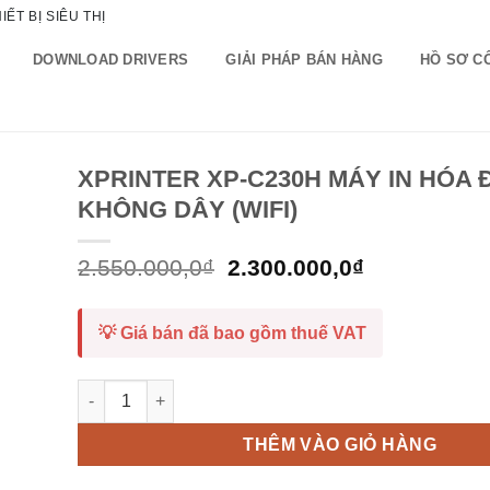
ẾT BỊ SIÊU THỊ
DOWNLOAD DRIVERS
GIẢI PHÁP BÁN HÀNG
HỒ SƠ C
XPRINTER XP-C230H MÁY IN HÓA
KHÔNG DÂY (WIFI)
Giá
Giá
2.550.000,0
₫
2.300.000,0
₫
gốc
hiện
là:
tại
2.550.000,0₫.
là:
💡 Giá bán đã bao gồm thuế VAT
2.300.000,0
XPRINTER XP-C230H MÁY IN HÓA ĐƠN KHÔNG DÂY (WIF
THÊM VÀO GIỎ HÀNG