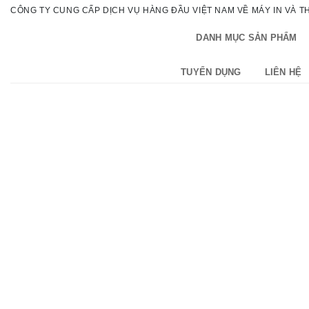
Bỏ
CÔNG TY CUNG CẤP DỊCH VỤ HÀNG ĐẦU VIỆT NAM VỀ MÁY IN VÀ THI
qua
DANH MỤC SẢN PHẨM
nội
dung
TUYỂN DỤNG
LIÊN HỆ