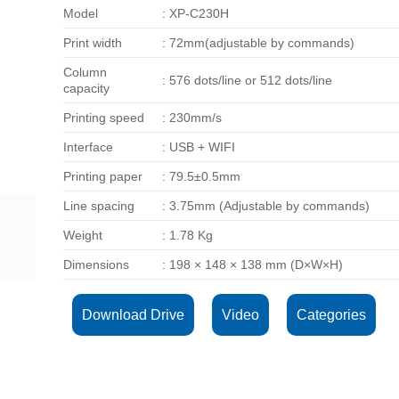
Model
: XP-C230H
Print width
: 72mm(adjustable by commands)
Column
: 576 dots/line or 512 dots/line
capacity
Printing speed
: 230mm/s
Interface
: USB + WIFI
Printing paper
: 79.5±0.5mm
Line spacing
: 3.75mm (Adjustable by commands)
Weight
: 1.78 Kg
Dimensions
: 198 × 148 × 138 mm (D×W×H)
Download Drive
Video
Categories