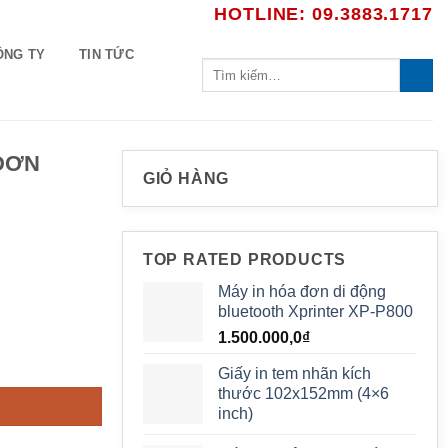
HOTLINE: 09.3883.1717
ÔNG TY
TIN TỨC
Tìm
kiếm:
 ĐƠN
GIỎ HÀNG
TOP RATED PRODUCTS
Máy in hóa đơn di động
bluetooth Xprinter XP-P800
₫.
1.500.000,0
₫
I) số lượng
Giấy in tem nhãn kích
thước 102x152mm (4×6
inch)