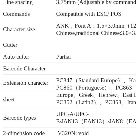
Line spacing
3.75mm (Adjustable by command
Commands
Compatible with ESC/ POS
ANK，Font A：1.5×3.0mm（12×
Character size
Chinese,traditional Chinese:3
Cutter
Auto cutter
Partial
Barcode Character
PC347（Standard Europe）、Ka
Extension character
PC860（Portuguese）、PC863（
Europe、Greek、Hebrew、East
sheet
PC852（Latin2）、PC858、Iran
UPC-A/UPC-
Barcode types
E/JAN13（EAN13）/JAN8（EA
2-dimension code
V320N: void