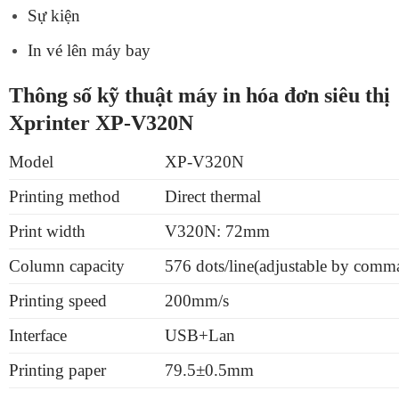
Sự kiện
In vé lên máy bay
Thông số kỹ thuật máy in hóa đơn siêu thị
Xprinter XP-V320N
Model
XP-V320N
Printing method
Direct thermal
Print width
V320N: 72mm
Column capacity
576 dots/line(adjustable by comm
Printing speed
200mm/s
Interface
USB+Lan
Printing paper
79.5±0.5mm