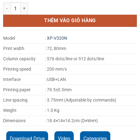
XPRINTER XP-V320N MÁY IN HÓA ĐƠN SIÊU THỊ GIÁ RẺ NHẤT HÀ NỘI
THÊM VÀO GIỎ HÀNG
Model
:
XP-V320N
Print width
: 72, 80mm
Column capacity
: 576 dots/line or 512 dots/line
Printing speed
: 200 mm/s
Interface
: USB+LAN
Printing paper
: 79.5±0.5mm
Line spacing
: 3.75mm (Adjustable by commands)
Weight
: 1.0 Kg
Dimensions
: 18.4×14×14.2cm (D×W×H)
Download Drive
Video
Categories