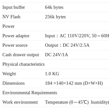
Input buffer
64k bytes
NV Flash
256k bytes
Power
Power adaptor
Input：AC 110V/220V, 50～60H
Power source
Output：DC 24V/2.5A
Cash drawer output
DC 24V/1A
Physical characteristics
Weight
1.0 KG
Dimensions
184 ×140×142 mm (D×W×H)
Environmental Requirements
Work environment
Temperature (0～45℃) humidit