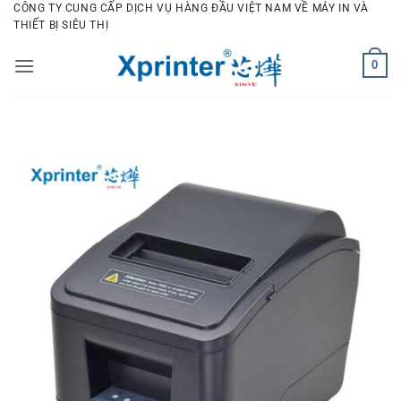
Bỏ
CÔNG TY CUNG CẤP DỊCH VỤ HÀNG ĐẦU VIỆT NAM VỀ MÁY IN VÀ
THIẾT BỊ SIÊU THỊ
qua
nội
0
dung