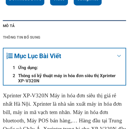
MÔ TẢ
THÔNG TIN BỔ SUNG
Mục Lục Bài Viết
Ứng dụng:
Thông số kỹ thuật máy in hóa đơn siêu thị Xprinter
XP-V320N
Xprinter
XP-V320N
Máy in hóa đơn siêu thị
giá rẻ
nhất Hà Nội. Xprinter là nhà sản xuất
máy in hóa đơn
bill
,
máy in mã vạch tem nhãn
. Máy in hóa đơn
bluetooth,
Máy POS bán hàng
,… Hàng đầu tại Trung
Quốc và Châu Á. Xprinter trang bị cho XP-V320N đầu