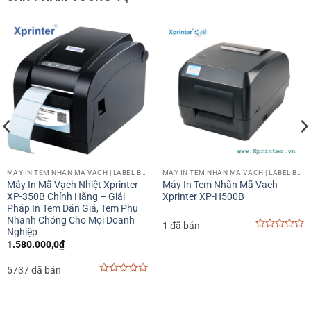
MÁY IN TEM NHÃN MÃ VẠCH | LABEL BARCODE PRINTER
MÁY IN TEM NHÃN MÃ VẠCH | LABEL BARCODE PRINTER
Máy In Mã Vạch Nhiệt Xprinter
Máy In Tem Nhãn Mã Vạch
XP-350B Chính Hãng – Giải
Xprinter XP-H500B
Pháp In Tem Dán Giá, Tem Phụ
Nhanh Chóng Cho Mọi Doanh
1 đã bán
Nghiệp
0
1.580.000,0
₫
out
000,0₫.
of
5
5737 đã bán
0
out
of