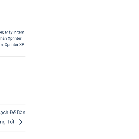
er
,
Máy in tem
hãn Xprinter
am
,
Xprinter XP-
Vạch Để Bàn
ợng Tốt