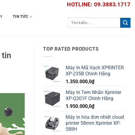
HOTLINE: 09.3883.1717
TY
TIN TỨC
Tìm
kiếm:
TOP RATED PRODUCTS
tin
Máy In Mã Vạch XPRINTER
XP-235B Chính Hãng
1.350.000,0
₫
Máy In Tem Nhãn Xprinter
XP-Q301F Chính Hãng
1.950.000,0
₫
Máy in hóa đơn nhiệt cloud
printer 58mm Xprinter XP-
58IIH