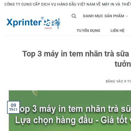
Bỏ
CÔNG TY CUNG CẤP DỊCH VỤ HÀNG ĐẦU VIỆT NAM VỀ MÁY IN VÀ THIẾT 
qua
DANH MỤC SẢN PHẨM
nội
dung
TUYỂN DỤNG
LIÊN HỆ
Top 3 máy in tem nhãn trà sữa
tưởn
ĐĂNG VÀO
9 T
09
Th11