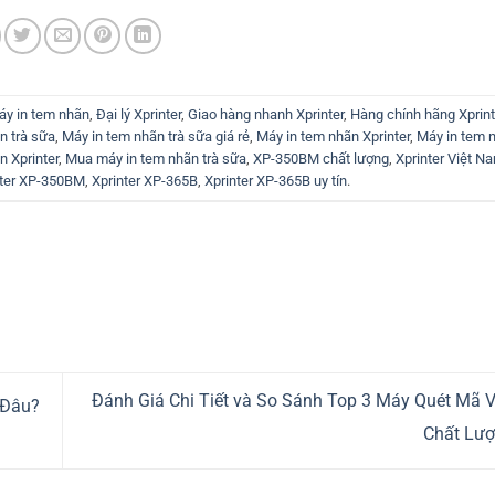
áy in tem nhãn
,
Đại lý Xprinter
,
Giao hàng nhanh Xprinter
,
Hàng chính hãng Xprint
n trà sữa
,
Máy in tem nhãn trà sữa giá rẻ
,
Máy in tem nhãn Xprinter
,
Máy in tem n
n Xprinter
,
Mua máy in tem nhãn trà sữa
,
XP-350BM chất lượng
,
Xprinter Việt N
nter XP-350BM
,
Xprinter XP-365B
,
Xprinter XP-365B uy tín
.
Đánh Giá Chi Tiết và So Sánh Top 3 Máy Quét Mã 
Ở Đâu?
Chất Lư