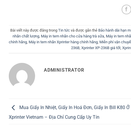
Bài viết này được đăng trong
Tin tức
và được gắn thẻ
Bảo hành dài hạn m
nhãn chất lượng
,
Máy in tem nhãn cho cửa hàng trà sữa
,
Máy in tem nhã
chính hãng
,
Máy in tem nhãn Xprinter hàng chính hãng
,
Miễn phí vận chuyể
236B
,
Xprinter XP-236B giá tốt
,
Xpri
ADMINISTRATOR
Mua Giấy In Nhiệt, Giấy In Hoá Đơn, Giấy In Bill K80 
Xprinter Vietnam – Địa Chỉ Cung Cấp Uy Tín