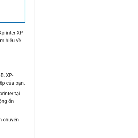
printer XP-
ìm hiểu về
B, XP-
iệp của bạn.
inter tại
ộng ổn
ận chuyển