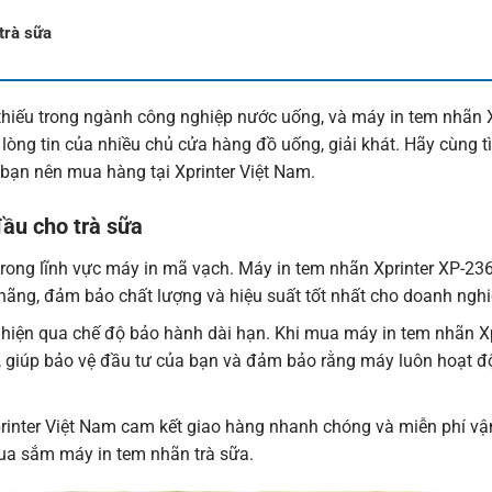
trà sữa
thiếu trong ngành công nghiệp nước uống, và máy in tem nhãn X
ng tin của nhiều chủ cửa hàng đồ uống, giải khát. Hãy cùng t
o bạn nên mua hàng tại
Xprinter Việt Nam
.
ầu cho trà sữa
 trong lĩnh vực máy in mã vạch. Máy in tem nhãn Xprinter XP-236
 hãng, đảm bảo chất lượng và hiệu suất tốt nhất cho doanh ngh
hiện qua chế độ bảo hành dài hạn. Khi mua máy in tem nhãn Xpr
, giúp bảo vệ đầu tư của bạn và đảm bảo rằng máy luôn hoạt đ
rinter Việt Nam cam kết giao hàng nhanh chóng và miễn phí v
 mua sắm máy in tem nhãn trà sữa.