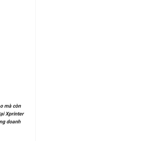
ao mà còn
ại Xprinter
ằng doanh