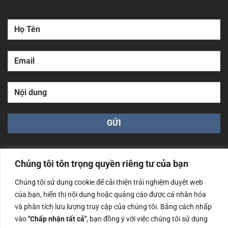
Chúng tôi tôn trọng quyền riêng tư của bạn
Chúng tôi sử dụng cookie để cải thiện trải nghiệm duyệt web
của bạn, hiển thị nội dung hoặc quảng cáo được cá nhân hóa
Công ty TNHH Nam Bình Xương - Số ĐKKD: 0108783483
cấp ngày 14/06/2019 bởi Sở Kế Hoạch và Đầu Tư Tp. Hà
và phân tích lưu lượng truy cập của chúng tôi. Bằng cách nhấp
Nội
vào
"Chấp nhận tất cả"
, bạn đồng ý với việc chúng tôi sử dụng