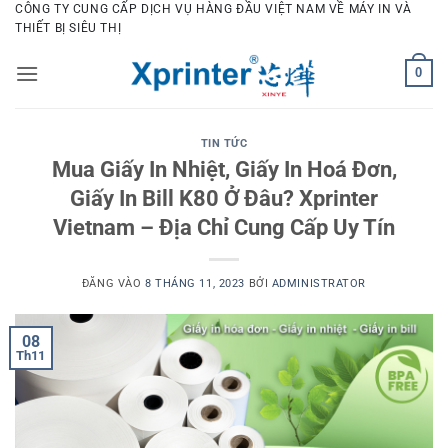
Bỏ
CÔNG TY CUNG CẤP DỊCH VỤ HÀNG ĐẦU VIỆT NAM VỀ MÁY IN VÀ
THIẾT BỊ SIÊU THỊ
qua
nội
0
dung
TIN TỨC
Mua Giấy In Nhiệt, Giấy In Hoá Đơn,
Giấy In Bill K80 Ở Đâu? Xprinter
Vietnam – Địa Chỉ Cung Cấp Uy Tín
ĐĂNG VÀO
8 THÁNG 11, 2023
BỞI
ADMINISTRATOR
08
Th11