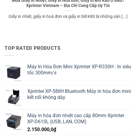
Mua Giấy In Nhiệt, Giấy In Hoá Đơn, Giấy In Bill K80 Ở Đâu?
Xprinter Vietnam – Địa Chỉ Cung Cấp Uy Tín
Giấy in nhiệt, giấy in hoá đơn và giấy in bill K80 là những sản [...]
TOP RATED PRODUCTS
Máy In Hóa Đơn Mini Xprinter XP-R330H - In siêu
tốc 300mm/s
Xprinter XP-58IIH Bluetooth Máy in hóa đơn mini
kết nối không dây
Máy in hóa đơn nhiệt cao cấp 80mm Xprinter
XP-D610L (USB, LAN, COM)
2.150.000,0
₫