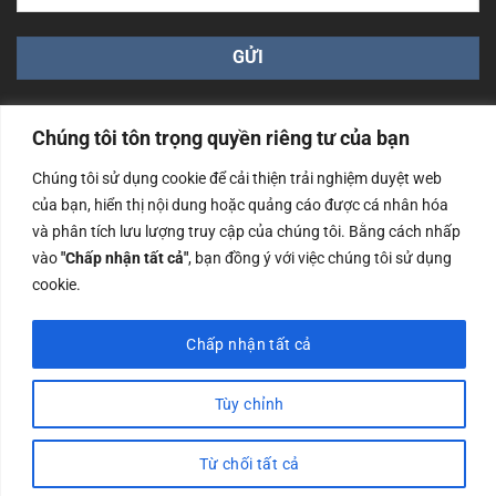
Chúng tôi tôn trọng quyền riêng tư của bạn
Chúng tôi sử dụng cookie để cải thiện trải nghiệm duyệt web
của bạn, hiển thị nội dung hoặc quảng cáo được cá nhân hóa
Công ty TNHH Nam Bình Xương - Số ĐKKD: 0108783483
và phân tích lưu lượng truy cập của chúng tôi. Bằng cách nhấp
cấp ngày 14/06/2019 bởi Sở Kế Hoạch và Đầu Tư Tp. Hà
Nội
vào
"Chấp nhận tất cả"
, bạn đồng ý với việc chúng tôi sử dụng
cookie.
Copyrights @2023 Nam Binh Xuong. All Rights Reserved
Chấp nhận tất cả
Tùy chỉnh
Từ chối tất cả