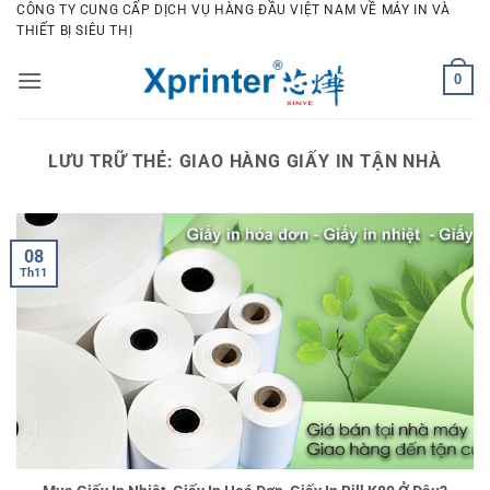
Bỏ
CÔNG TY CUNG CẤP DỊCH VỤ HÀNG ĐẦU VIỆT NAM VỀ MÁY IN VÀ
THIẾT BỊ SIÊU THỊ
qua
nội
0
dung
LƯU TRỮ THẺ:
GIAO HÀNG GIẤY IN TẬN NHÀ
08
Th11