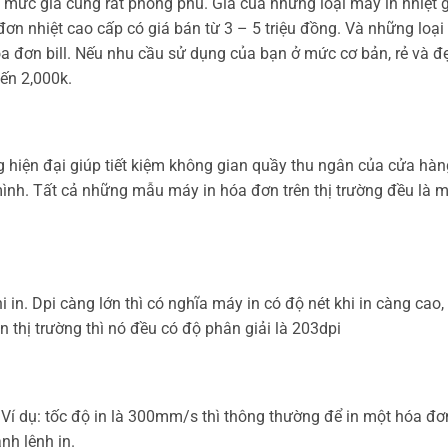
ức giá cũng rất phong phú. Giá của những loại máy in nhiệt gi
n nhiệt cao cấp có giá bán từ 3 – 5 triệu đồng. Và những loại 
a đơn bill. Nếu nhu cầu sử dụng của bạn ở mức cơ bản, rẻ và đ
ến 2,000k.
g hiện đại giúp tiết kiệm không gian quầy thu ngân của cửa hà
mình. Tất cả những mẫu máy in hóa đơn trên thị trường đều là 
 in. Dpi càng lớn thì có nghĩa máy in có độ nét khi in càng cao,
n thị trường thì nó đều có độ phân giải là 203dpi
Ví dụ: tốc độ in là 300mm/s thì thông thường để in một hóa đ
nh lệnh in.