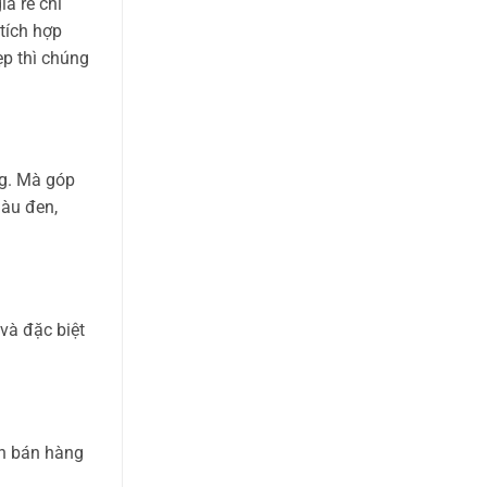
á rẻ chỉ
tích hợp
ẹp thì chúng
ng. Mà góp
màu đen,
 và đặc biệt
ơn bán hàng