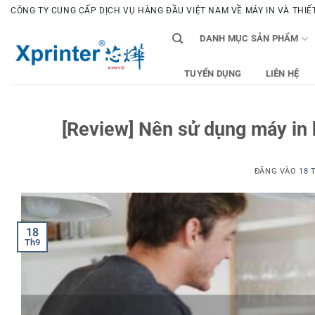
Bỏ
CÔNG TY CUNG CẤP DỊCH VỤ HÀNG ĐẦU VIỆT NAM VỀ MÁY IN VÀ THIẾT 
qua
DANH MỤC SẢN PHẨM
nội
dung
TUYỂN DỤNG
LIÊN HỆ
[Review] Nên sử dụng máy in 
ĐĂNG VÀO
18 
18
Th9