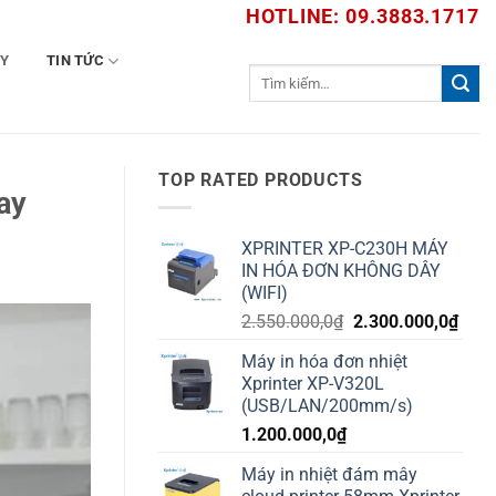
HOTLINE: 09.3883.1717
TY
TIN TỨC
Tìm
kiếm:
TOP RATED PRODUCTS
ay
XPRINTER XP-C230H MÁY
IN HÓA ĐƠN KHÔNG DÂY
(WIFI)
Giá
Giá
2.550.000,0
₫
2.300.000,0
₫
gốc
hiện
Máy in hóa đơn nhiệt
là:
tại
Xprinter XP-V320L
2.550.000,0₫.
là:
(USB/LAN/200mm/s)
2.30
1.200.000,0
₫
Máy in nhiệt đám mây