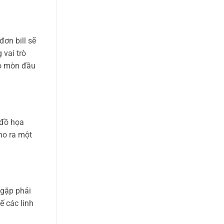
ơn bill sẽ
 vai trò
ào mòn đầu
 đồ họa
ho ra một
 gặp phải
ế các linh