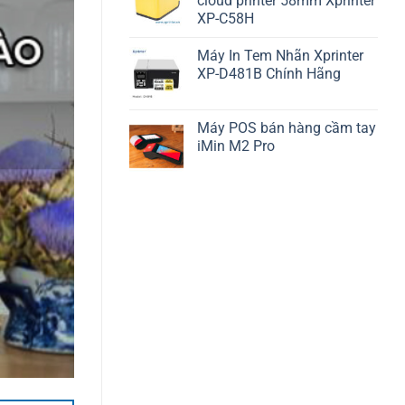
cloud printer 58mm Xprinter
XP-C58H
Máy In Tem Nhãn Xprinter
XP-D481B Chính Hãng
Máy POS bán hàng cầm tay
iMin M2 Pro