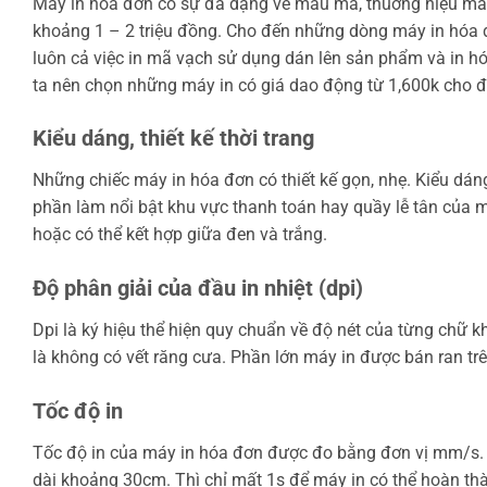
Máy in hóa đơn có sự đa dạng về mẫu mã, thuơng hiệu mà m
khoảng 1 – 2 triệu đồng. Cho đến những dòng máy in hóa đơ
luôn cả việc in mã vạch sử dụng dán lên sản phẩm và in hó
ta nên chọn những máy in có giá dao động từ 1,600k cho đ
Kiểu dáng, thiết kế thời trang
Những chiếc máy in hóa đơn có thiết kế gọn, nhẹ. Kiểu dán
phần làm nổi bật khu vực thanh toán hay quầy lễ tân của 
hoặc có thể kết hợp giữa đen và trắng.
Độ phân giải của đầu in nhiệt (dpi)
Dpi là ký hiệu thể hiện quy chuẩn về độ nét của từng chữ khi
là không có vết răng cưa. Phần lớn máy in được bán ran trê
Tốc độ in
Tốc độ in của máy in hóa đơn được đo bằng đơn vị mm/s. 
dài khoảng 30cm. Thì chỉ mất 1s để máy in có thể hoàn thà