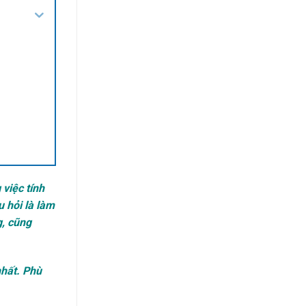
 việc tính
 hỏi là làm
g, cũng
nhất. Phù