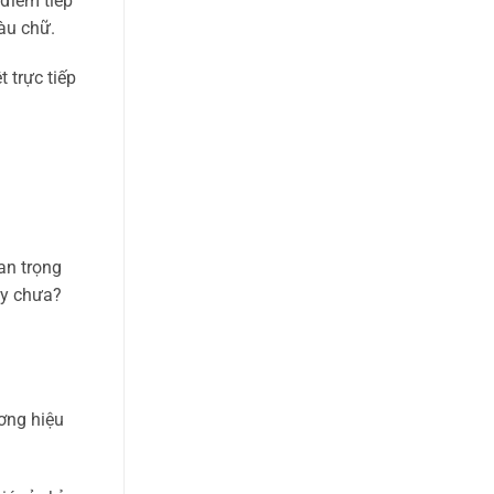
 điểm tiếp
àu chữ.
 trực tiếp
an trọng
ay chưa?
ương hiệu