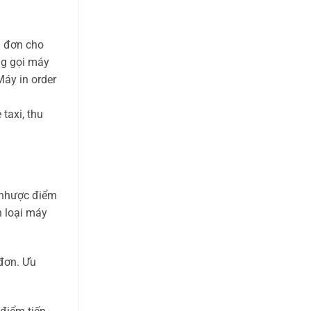
a đơn cho
ng gọi máy
Máy in order
 taxi, thu
à nhược điểm
n loại máy
 đơn. Ưu