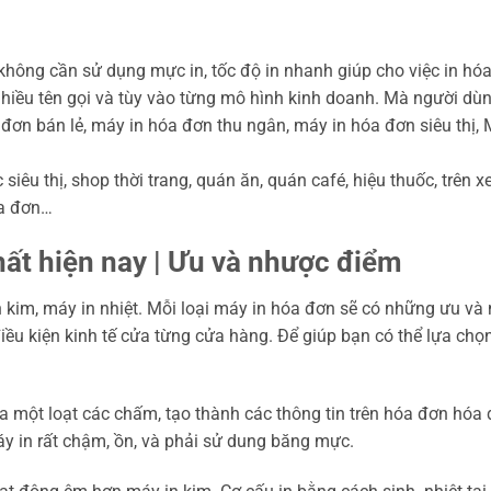
 không cần sử dụng mực in, tốc độ in nhanh giúp cho việc in hó
nhiều tên gọi và tùy vào từng mô hình kinh doanh. Mà người dù
ơn bán lẻ, máy in hóa đơn thu ngân, máy in hóa đơn siêu thị, 
iêu thị, shop thời trang, quán ăn, quán café, hiệu thuốc, trên xe
óa đơn…
hất hiện nay | Ưu và nhược điểm
in kim, máy in nhiệt. Mỗi loại máy in hóa đơn sẽ có những ưu v
ều kiện kinh tế cửa từng cửa hàng. Để giúp bạn có thể lựa chọ
 một loạt các chấm, tạo thành các thông tin trên hóa đơn hóa
áy in rất chậm, ồn, và phải sử dung băng mực.