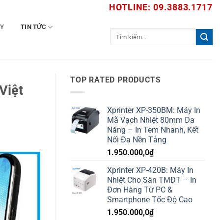
HOTLINE: 09.3883.1717
TY
TIN TỨC
Tìm
kiếm:
TOP RATED PRODUCTS
Việt
Xprinter XP-350BM: Máy In
Mã Vạch Nhiệt 80mm Đa
Năng – In Tem Nhanh, Kết
Nối Đa Nền Tảng
1.950.000,0
₫
Xprinter XP-420B: Máy In
Nhiệt Cho Sàn TMĐT – In
Đơn Hàng Từ PC &
Smartphone Tốc Độ Cao
1.950.000,0
₫