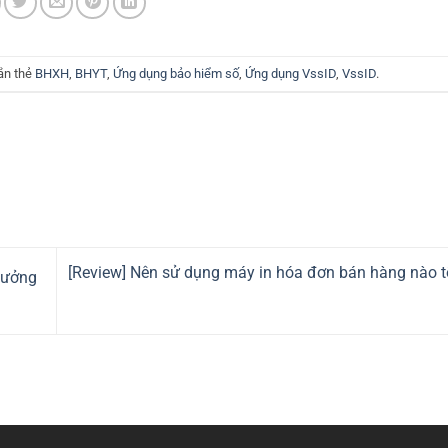
ắn thẻ
BHXH
,
BHYT
,
Ứng dụng bảo hiểm số
,
Ứng dụng VssID
,
VssID
.
[Review] Nên sử dụng máy in hóa đơn bán hàng nào t
tưởng