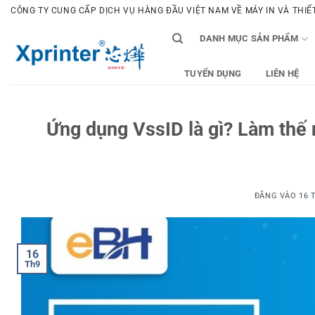
Bỏ
CÔNG TY CUNG CẤP DỊCH VỤ HÀNG ĐẦU VIỆT NAM VỀ MÁY IN VÀ THIẾT 
qua
DANH MỤC SẢN PHẨM
nội
dung
TUYỂN DỤNG
LIÊN HỆ
Ứng dụng VssID là gì? Làm thế 
ĐĂNG VÀO
16 
16
Th9