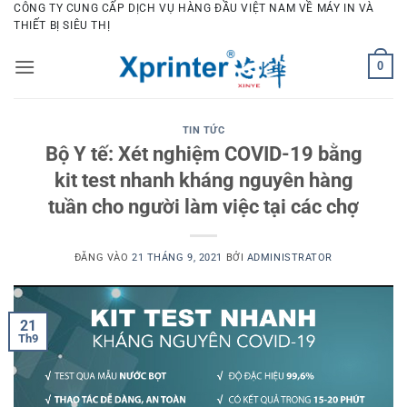
Bỏ
CÔNG TY CUNG CẤP DỊCH VỤ HÀNG ĐẦU VIỆT NAM VỀ MÁY IN VÀ
THIẾT BỊ SIÊU THỊ
qua
nội
0
dung
TIN TỨC
Bộ Y tế: Xét nghiệm COVID-19 bằng
kit test nhanh kháng nguyên hàng
tuần cho người làm việc tại các chợ
ĐĂNG VÀO
21 THÁNG 9, 2021
BỞI
ADMINISTRATOR
21
Th9