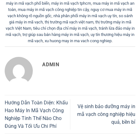
máy in mã vạch phổ biến
,
máy in mã vạch tphcm
,
mua máy in mã vạch an
toàn
,
mua máy in mã vạch công nghiệp tin cậy
,
nguy cơ mua máy in mã
vạch không rõ nguồn gốc
,
nhà phân phối máy in mã vạch uy tín
,
so sánh
giá máy in mã vạch
,
thị trường mã vạch việt nam
,
thị trường máy in mã
vạch Việt Nam
,
tiêu chí chọn địa chỉ máy in mã vạch
,
tránh lừa đảo máy in
mã vạch
,
trợ giúp sau bán hàng máy in mã vạch
,
uy tín thương hiệu máy in
mã vạch
,
xu huong may in ma vach cong nghiep
.
ADMIN
Hướng Dẫn Toàn Diện: Khấu
Vệ sinh bảo dưỡng máy in
Hao Máy In Mã Vạch Công
mã vạch công nghiệp hiệu
Nghiệp Tính Thế Nào Cho
quả, bền bỉ
Đúng Và Tối Ưu Chi Phí