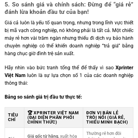
5. So sánh giá và chính sách: Đừng để “giá rẻ”
đánh lừa khoản đầu tư của bạn!
Giá cả luôn là yếu tố quan trọng, nhưng trong lĩnh vực thiết
bị mã vạch công nghiệp, nó không phải là tất cả. Một chiếc
máy rẻ hơn vài trăm ngàn nhưng thiếu đi dịch vụ bảo hành
chuyên nghiệp có thể khiến doanh nghiệp “trả giá” bằng
hàng chục giờ đình trệ sản xuất.
Hãy nhìn vào bức tranh tổng thể để thấy vì sao
Xprinter
Việt Nam
luôn là sự lựa chọn số 1 của các doanh nghiệp
thông thái:
Bảng so sánh giá trị đầu tư thực tế:
🏆 XPRINTER VIỆT NAM
ĐƠN VỊ BÁN LẺ
TIÊU
(ĐẠI DIỆN PHÂN PHỐI
TRÔI NỔI (GIÁ RẺ,
CHÍ
CHÍNH THỨC)
THIẾU MINH BẠCH)
Thường rẻ hơn đôi
Giá gốc từ hãng
, xuất hóa