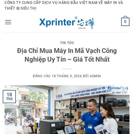
Bỏ
CÔNG TY CUNG CẤP DỊCH VỤ HÀNG ĐẦU VIỆT NAM VỀ MÁY IN VÀ
THIẾT BỊ SIÊU THỊ
qua
nội
0
dung
TIN TỨC
Địa Chỉ Mua Máy In Mã Vạch Công
Nghiệp Uy Tín – Giá Tốt Nhất
ĐĂNG VÀO
18 THÁNG 5, 2026
BỞI
ADMIN
18
Th5