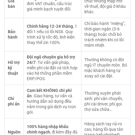
Giá
chút nhưng mập mờ
đơn VAT chuẩn, cấu trúc
bán
về thuế, đội giá ở khâu
giá minh bạch tuyệt đối.
khác.
Chỉ bảo hành “miệng”,
Chính hãng 12-24 tháng
, 1
thời gian ngắn (3-6
Bảo
đổi 1 nếu có lỗi NSX. Quy
tháng) hoặc chối bỏ
hành
trình xử lý tốc độ, linh kiện
trách nhiệm khi có lỗi
thay thế zin 100%.
mâm nhiệt.
Đội ngũ chuyên gia hỗ trợ
Thường không có đội
Hỗ trợ
24/7
. Tư vấn giải pháp,
ngũ IT chuyên môn. Bỏ
kỹ
miễn phí cài đặt và tích hợp
mặc khách hàng tự
thuật
vào hệ thống phần mềm
xoay sở cài đặt.
ERP/POS.
Cam kết KHÔNG chi phí
Thường xuyên phát
ẩn
. Giao hàng, tư vấn và
Chi
sinh: phí vận chuyển,
hướng dẫn sử dụng đều
phí ẩn
phí cài driver, phí gọi
nằm trong gói dịch vụ trọn
thợ sửa chữa…
gói.
Hàng xách tay rủi ro
100% hàng nhập khẩu
cao, hàng lỗi qua tân
Nguồn
chính ngạch
, đi kèm đầy đủ
trang (refurbished)