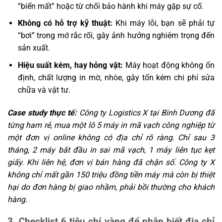
“biến mất” hoặc từ chối bảo hành khi máy gặp sự cố.
Không có hỗ trợ kỹ thuật:
Khi máy lỗi, bạn sẽ phải tự
“bơi” trong mớ rắc rối, gây ảnh hưởng nghiêm trọng đến
sản xuất.
Hiệu suất kém, hay hỏng vặt:
Máy hoạt động không ổn
định, chất lượng in mờ, nhòe, gây tốn kém chi phí sửa
chữa và vật tư.
Case study thực tế:
Công ty Logistics X tại Bình Dương đã
từng ham rẻ, mua một lô 5 máy in mã vạch công nghiệp từ
một đơn vị online không có địa chỉ rõ ràng. Chỉ sau 3
tháng, 2 máy bắt đầu in sai mã vạch, 1 máy liên tục kẹt
giấy. Khi liên hệ, đơn vị bán hàng đã chặn số. Công ty X
không chỉ mất gần 150 triệu đồng tiền máy mà còn bị thiệt
hại do đơn hàng bị giao nhầm, phải bồi thường cho khách
hàng.
3. Checklist 6 tiêu chí vàng để nhận biết địa chỉ