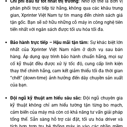
Chi phí đầu tư tốt nhất thị trường:
Nhờ lợi thế là đơn vị
phân phối trực tiếp từ hãng, không qua các khâu trung
gian, Xprinter Việt Nam tự tin mang đến chính sách giá
tận gốc. Bạn sẽ sở hữu những cỗ máy in công nghệ tiên
tiến nhất với ngân sách được tối ưu hóa tối đa.
Bảo hành trực tiếp – Hậu mãi tận tâm:
Sự khác biệt lớn
nhất của Xprinter Việt Nam nằm ở dịch vụ sau bán
hàng. Áp dụng quy trình bảo hành chuẩn hãng, mọi sự
cố kỹ thuật đều được xử lý tốc độ, cung cấp linh kiện
thay thế chính hãng, cam kết giảm thiểu tối đa thời gian
“chết” (down-time) ảnh hưởng đến dây chuyền sản xuất
của bạn.
Đội ngũ kỹ thuật am hiểu sâu sắc:
Đội ngũ chuyên gia
kỹ thuật không chỉ am hiểu tường tận từng bo mạch,
cảm biến của máy mà còn có khả năng tư vấn giải pháp
tổng thể. Sẵn sàng hỗ trợ cài đặt, tối ưu hóa driver và
tích hợp trơn tru hệ thống máy in vào các phần mềm