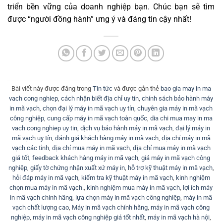
triển bền vững của doanh nghiệp bạn. Chúc bạn sẽ tìm
được “người đồng hành” ưng ý và đáng tin cậy nhất!
Bài viết này được đăng trong
Tin tức
và được gắn thẻ
bao gia may in ma
vach cong nghiep
,
cách nhận biết địa chỉ uy tín
,
chính sách bảo hành máy
in mã vạch
,
chọn đại lý máy in mã vạch uy tín
,
chuyên gia máy in mã vạch
công nghiệp
,
cung cấp máy in mã vạch toàn quốc
,
dia chi mua may in ma
vach cong nghiep uy tin
,
dịch vụ bảo hành máy in mã vạch
,
đại lý máy in
mã vạch uy tín
,
đánh giá khách hàng máy in mã vạch
,
địa chỉ máy in mã
vạch các tỉnh
,
địa chỉ mua máy in mã vạch
,
địa chỉ mua máy in mã vạch
giá tốt
,
feedback khách hàng máy in mã vạch
,
giá máy in mã vạch công
nghiệp
,
giấy tờ chứng nhận xuất xứ máy in
,
hỗ trợ kỹ thuật máy in mã vạch
,
hỏi đáp máy in mã vạch
,
kiểm tra kỹ thuật máy in mã vạch
,
kinh nghiệm
chọn mua máy in mã vạch.
,
kinh nghiệm mua máy in mã vạch
,
lợi ích máy
in mã vạch chính hãng
,
lựa chọn máy in mã vạch công nghiệp
,
máy in mã
vạch chất lượng cao
,
Máy in mã vạch chính hãng
,
máy in mã vạch công
nghiệp
,
máy in mã vạch công nghiệp giá tốt nhất
,
máy in mã vạch hà nội
,