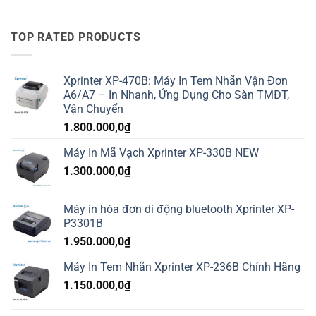
TOP RATED PRODUCTS
Xprinter XP-470B: Máy In Tem Nhãn Vận Đơn
A6/A7 – In Nhanh, Ứng Dụng Cho Sàn TMĐT,
Vận Chuyển
1.800.000,0
₫
Máy In Mã Vạch Xprinter XP-330B NEW
1.300.000,0
₫
Máy in hóa đơn di động bluetooth Xprinter XP-
P3301B
1.950.000,0
₫
Máy In Tem Nhãn Xprinter XP-236B Chính Hãng
1.150.000,0
₫