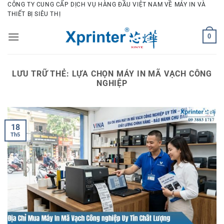
Bỏ
CÔNG TY CUNG CẤP DỊCH VỤ HÀNG ĐẦU VIỆT NAM VỀ MÁY IN VÀ
THIẾT BỊ SIÊU THỊ
qua
nội
0
dung
LƯU TRỮ THẺ:
LỰA CHỌN MÁY IN MÃ VẠCH CÔNG
NGHIỆP
18
Th5