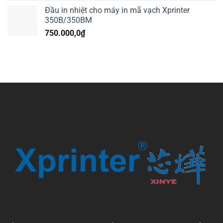
Đầu in nhiệt cho máy in mã vạch Xprinter
350B/350BM
750.000,0
₫