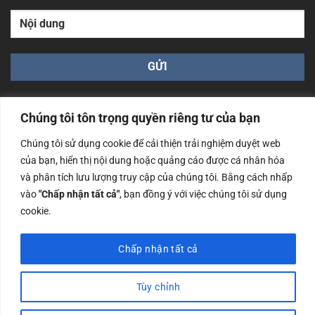
Chúng tôi tôn trọng quyền riêng tư của bạn
Chúng tôi sử dụng cookie để cải thiện trải nghiệm duyệt web
của bạn, hiển thị nội dung hoặc quảng cáo được cá nhân hóa
Công ty TNHH Nam Bình Xương - Số ĐKKD: 0108783483
và phân tích lưu lượng truy cập của chúng tôi. Bằng cách nhấp
cấp ngày 14/06/2019 bởi Sở Kế Hoạch và Đầu Tư Tp. Hà
Nội
vào
"Chấp nhận tất cả"
, bạn đồng ý với việc chúng tôi sử dụng
cookie.
Copyrights @2023 Nam Binh Xuong. All Rights Reserved
Chấp nhận tất cả
Tùy chỉnh