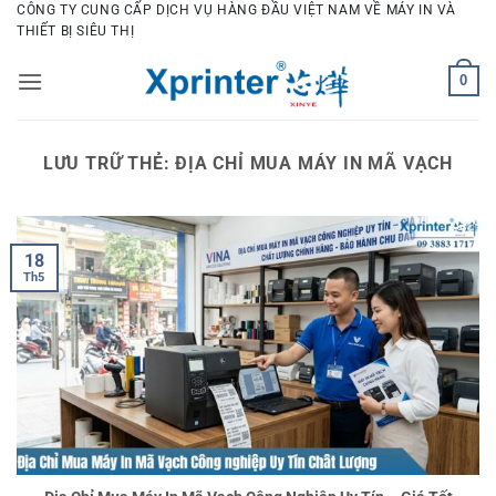
Bỏ
CÔNG TY CUNG CẤP DỊCH VỤ HÀNG ĐẦU VIỆT NAM VỀ MÁY IN VÀ
THIẾT BỊ SIÊU THỊ
qua
nội
0
dung
LƯU TRỮ THẺ:
ĐỊA CHỈ MUA MÁY IN MÃ VẠCH
18
Th5