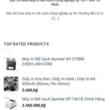
Địa Chỉ Mua Máy In Mã Vạch Công Nghiệp Uy Tín – Giá Tốt
Nhất
Địa chỉ mua máy in mã vạch công nghiệp uy tín: Hướng dẫn từ A-
Z [...]
TOP RATED PRODUCTS
Máy In Mã Vạch Xprinter XP-370BM
(USB+LAN+COM)
Giấy in hóa đơn | Giấy in nhiệt | Giấy in bill
K80x45 (80mm, Phi 45mm)
5.600,0
₫
Máy In Mã Vạch Xprinter XP-T461B Chính Hãng
3.450.000,0
₫