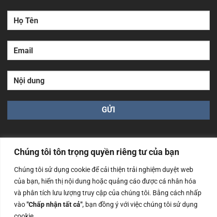
Chúng tôi tôn trọng quyền riêng tư của bạn
Chúng tôi sử dụng cookie để cải thiện trải nghiệm duyệt web
Công ty TNHH Nam Bình Xương - Số ĐKKD: 0108783483
của bạn, hiển thị nội dung hoặc quảng cáo được cá nhân hóa
cấp ngày 14/06/2019 bởi Sở Kế Hoạch và Đầu Tư Tp. Hà
và phân tích lưu lượng truy cập của chúng tôi. Bằng cách nhấp
Nội
vào
"Chấp nhận tất cả"
, bạn đồng ý với việc chúng tôi sử dụng
Copyrights @2023 Nam Binh Xuong. All Rights Reserved
cookie.