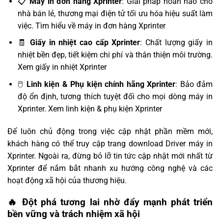
📋
Máy in đơn hàng Xprinter
: Giải pháp hoàn hảo cho
nhà bán lẻ, thương mại điện tử tối ưu hóa hiệu suất làm
việc.
Tìm hiểu về máy in đơn hàng Xprinter
🧾
Giấy in nhiệt cao cấp Xprinter
: Chất lượng giấy in
nhiệt bền đẹp, tiết kiệm chi phí và thân thiện môi trường.
Xem giấy in nhiệt Xprinter
🖱️
Linh kiện & Phụ kiện chính hãng Xprinter
: Bảo đảm
độ ổn định, tương thích tuyệt đối cho mọi dòng máy in
Xprinter.
Xem linh kiện & phụ kiện Xprinter
Để luôn chủ động trong việc cập nhật phần mềm mới,
khách hàng có thể truy cập
trang download Driver máy in
Xprinter
. Ngoài ra, đừng bỏ lỡ
tin tức cập nhật mới nhất từ
Xprinter
để nắm bắt nhanh xu hướng công nghệ và các
hoạt động xã hội của thương hiệu.
🔥 Đột phá tương lai nhờ đẩy mạnh phát triển
bền vững và trách nhiệm xã hội