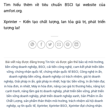
Tìm hiểu thêm về tiêu chuẩn BSCI tại website của
amfori.org
.
Xprinter – Kiến tạo chất lượng, lan tỏa giá trị, phát triển
tương lai!
Bài viết này được đăng trong
Tin tức
và được gắn thẻ
bảo vệ môi trường
,
bền vững doanh nghiệp
,
BSCI
,
cải tiến công nghệ
,
cam kết phát triển bền
vững
,
chứng nhận quốc tế
,
chứng nhận quốc tế BSCI
,
Công nghệ in ấn
,
doanh nghiệp bền vững
,
doanh nghiệp có trách nhiệm
,
giá trị doanh
nghiệp
,
Giải pháp in ấn
,
giải pháp in nhiệt
,
hợp tác bền vững
,
In ấn hiện đại
,
in hóa đơn
,
in nhiệt
,
Máy in hóa đơn
,
nâng cao giá trị thương hiệu
,
năng lực
cạnh tranh
,
nâng tầm giá trị doanh nghiệp
,
phát triển bền vững
,
phát triển
bền vững doanh nghiệp
,
phát triển doanh nghiệp xanh
,
Sản Phẩm In Ấn
Chất Lượng
,
sản phẩm thân thiện môi trường
,
trách nhiệm xã hội doanh
nghiệp
,
uy tín quốc tế
,
Xprinter
,
Xprinter BSCI
,
Xprinter đạt chứng nhận
.