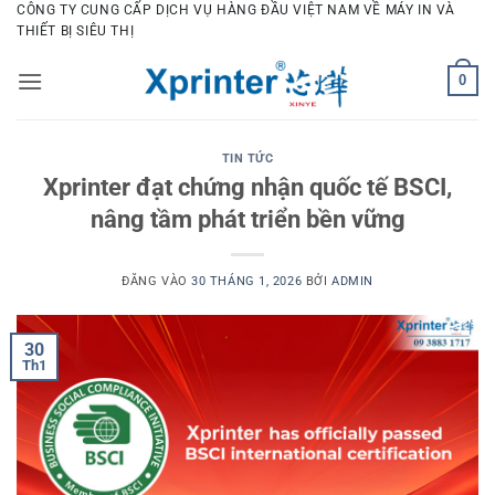
Bỏ
CÔNG TY CUNG CẤP DỊCH VỤ HÀNG ĐẦU VIỆT NAM VỀ MÁY IN VÀ
THIẾT BỊ SIÊU THỊ
qua
nội
0
dung
TIN TỨC
Xprinter đạt chứng nhận quốc tế BSCI,
nâng tầm phát triển bền vững
ĐĂNG VÀO
30 THÁNG 1, 2026
BỞI
ADMIN
30
Th1