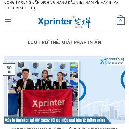
Bỏ
CÔNG TY CUNG CẤP DỊCH VỤ HÀNG ĐẦU VIỆT NAM VỀ MÁY IN VÀ
THIẾT BỊ SIÊU THỊ
qua
nội
0
dung
LƯU TRỮ THẺ:
GIẢI PHÁP IN ẤN
30
Th1