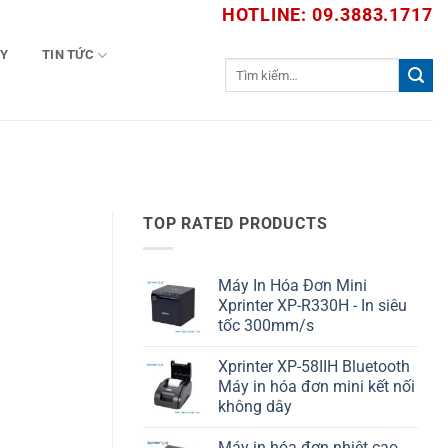
HOTLINE: 09.3883.1717
TY
TIN TỨC
Tìm
kiếm:
TOP RATED PRODUCTS
Máy In Hóa Đơn Mini
Xprinter XP-R330H - In siêu
tốc 300mm/s
Xprinter XP-58IIH Bluetooth
Máy in hóa đơn mini kết nối
không dây
Máy in hóa đơn nhiệt cao