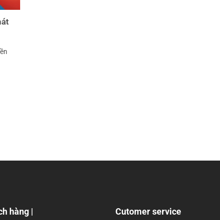
hát
bền
ch hàng |
Cutomer service