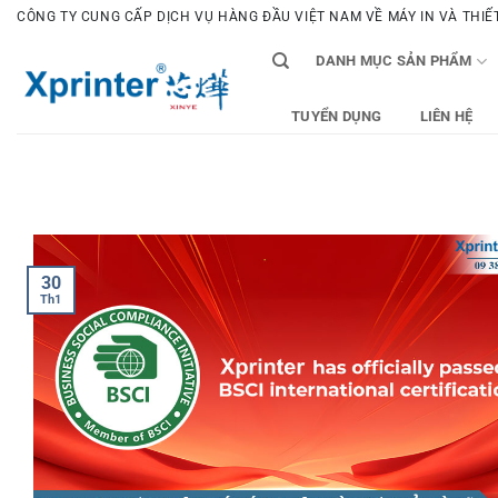
Bỏ
CÔNG TY CUNG CẤP DỊCH VỤ HÀNG ĐẦU VIỆT NAM VỀ MÁY IN VÀ THIẾT 
qua
DANH MỤC SẢN PHẨM
nội
dung
TUYỂN DỤNG
LIÊN HỆ
30
Th1