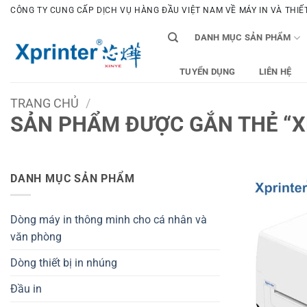
Bỏ
CÔNG TY CUNG CẤP DỊCH VỤ HÀNG ĐẦU VIỆT NAM VỀ MÁY IN VÀ THIẾT 
qua
DANH MỤC SẢN PHẨM
nội
dung
TUYỂN DỤNG
LIÊN HỆ
TRANG CHỦ
/
SẢN PHẨM ĐƯỢC GẮN THẺ “X
DANH MỤC SẢN PHẨM
Dòng máy in thông minh cho cá nhân và
văn phòng
Dòng thiết bị in nhúng
Đầu in