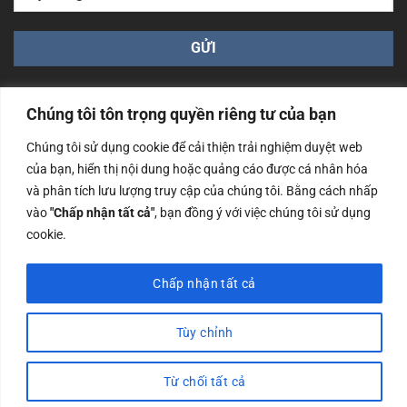
Chúng tôi tôn trọng quyền riêng tư của bạn
Chúng tôi sử dụng cookie để cải thiện trải nghiệm duyệt web
của bạn, hiển thị nội dung hoặc quảng cáo được cá nhân hóa
Công ty TNHH Nam Bình Xương - Số ĐKKD: 0108783483
và phân tích lưu lượng truy cập của chúng tôi. Bằng cách nhấp
cấp ngày 14/06/2019 bởi Sở Kế Hoạch và Đầu Tư Tp. Hà
Nội
vào
"Chấp nhận tất cả"
, bạn đồng ý với việc chúng tôi sử dụng
cookie.
Copyrights @2023 Nam Binh Xuong. All Rights Reserved
Chấp nhận tất cả
Tùy chỉnh
Từ chối tất cả