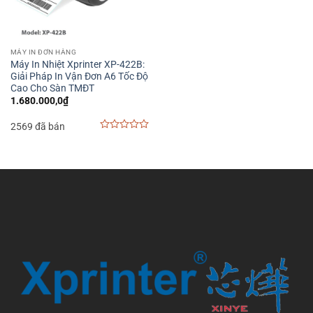
MÁY IN ĐƠN HÀNG
Máy In Nhiệt Xprinter XP-422B:
Giải Pháp In Vận Đơn A6 Tốc Độ
Cao Cho Sàn TMĐT
1.680.000,0
₫
2569 đã bán
0
out
of
5