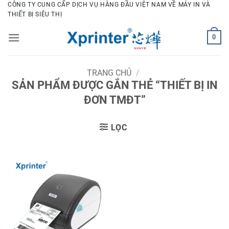
Bỏ
CÔNG TY CUNG CẤP DỊCH VỤ HÀNG ĐẦU VIỆT NAM VỀ MÁY IN VÀ
THIẾT BỊ SIÊU THỊ
qua
nội
0
dung
TRANG CHỦ
/
SẢN PHẨM ĐƯỢC GẮN THẺ “THIẾT BỊ IN
ĐƠN TMĐT”
LỌC