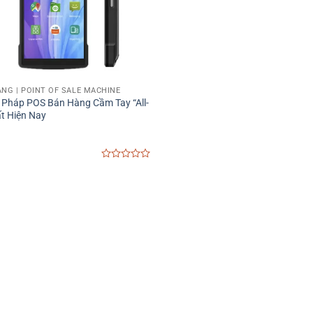
NG | POINT OF SALE MACHINE
i Pháp POS Bán Hàng Cầm Tay “All-
ất Hiện Nay
0
out
of
5