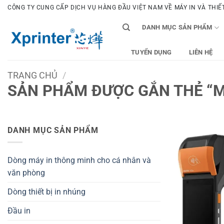
Bỏ
CÔNG TY CUNG CẤP DỊCH VỤ HÀNG ĐẦU VIỆT NAM VỀ MÁY IN VÀ THIẾT 
qua
DANH MỤC SẢN PHẨM
nội
dung
TUYỂN DỤNG
LIÊN HỆ
TRANG CHỦ
/
SẢN PHẨM ĐƯỢC GẮN THẺ “M
DANH MỤC SẢN PHẨM
Dòng máy in thông minh cho cá nhân và
văn phòng
Dòng thiết bị in nhúng
Đầu in