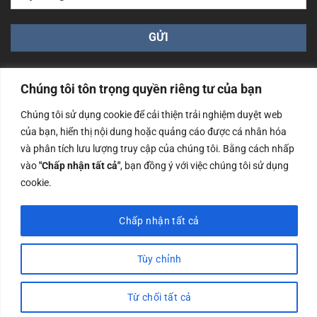
Chúng tôi tôn trọng quyền riêng tư của bạn
Chúng tôi sử dụng cookie để cải thiện trải nghiệm duyệt web
của bạn, hiển thị nội dung hoặc quảng cáo được cá nhân hóa
Công ty TNHH Nam Bình Xương - Số ĐKKD: 0108783483
và phân tích lưu lượng truy cập của chúng tôi. Bằng cách nhấp
cấp ngày 14/06/2019 bởi Sở Kế Hoạch và Đầu Tư Tp. Hà
Nội
vào
"Chấp nhận tất cả"
, bạn đồng ý với việc chúng tôi sử dụng
cookie.
Copyrights @2023 Nam Binh Xuong. All Rights Reserved
Chấp nhận tất cả
Tùy chỉnh
Từ chối tất cả