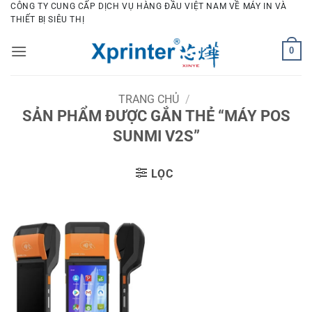
Bỏ
CÔNG TY CUNG CẤP DỊCH VỤ HÀNG ĐẦU VIỆT NAM VỀ MÁY IN VÀ
THIẾT BỊ SIÊU THỊ
qua
nội
0
dung
TRANG CHỦ
/
SẢN PHẨM ĐƯỢC GẮN THẺ “MÁY POS
SUNMI V2S”
LỌC