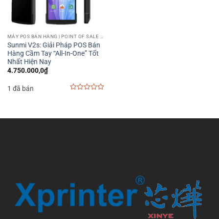
MÁY POS BÁN HÀNG | POINT OF SALE MACHINE
Sunmi V2s: Giải Pháp POS Bán
Hàng Cầm Tay “All-In-One” Tốt
Nhất Hiện Nay
4.750.000,0
₫
1 đã bán
0
out
of
5