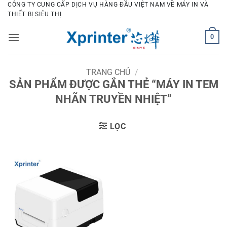
Bỏ
CÔNG TY CUNG CẤP DỊCH VỤ HÀNG ĐẦU VIỆT NAM VỀ MÁY IN VÀ
THIẾT BỊ SIÊU THỊ
qua
nội
0
dung
TRANG CHỦ
/
SẢN PHẨM ĐƯỢC GẮN THẺ “MÁY IN TEM
NHÃN TRUYỀN NHIỆT”
LỌC