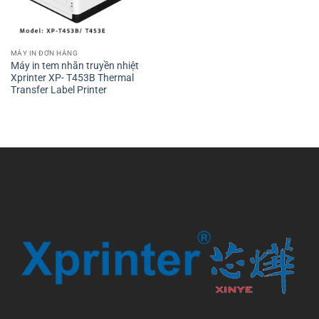
MÁY IN ĐƠN HÀNG
Máy in tem nhãn truyền nhiệt
Xprinter XP- T453B Thermal
Transfer Label Printer