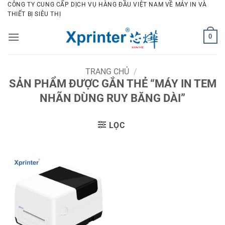
Bỏ
CÔNG TY CUNG CẤP DỊCH VỤ HÀNG ĐẦU VIỆT NAM VỀ MÁY IN VÀ
THIẾT BỊ SIÊU THỊ
qua
nội
0
dung
TRANG CHỦ
/
SẢN PHẨM ĐƯỢC GẮN THẺ “MÁY IN TEM
NHÃN DÙNG RUY BĂNG DÀI”
LỌC