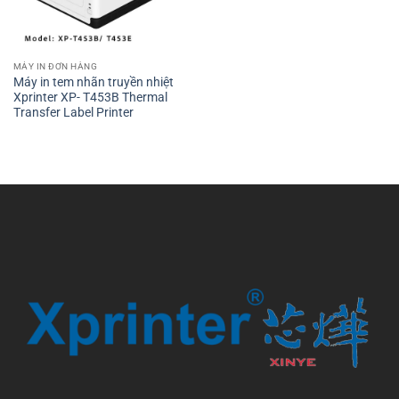
MÁY IN ĐƠN HÀNG
Máy in tem nhãn truyền nhiệt
Xprinter XP- T453B Thermal
Transfer Label Printer