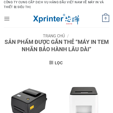
Bỏ
CÔNG TY CUNG CẤP DỊCH VỤ HÀNG ĐẦU VIỆT NAM VỀ MÁY IN VÀ
THIẾT BỊ SIÊU THỊ
qua
nội
0
dung
TRANG CHỦ
/
SẢN PHẨM ĐƯỢC GẮN THẺ “MÁY IN TEM
NHÃN BẢO HÀNH LÂU DÀI”
LỌC