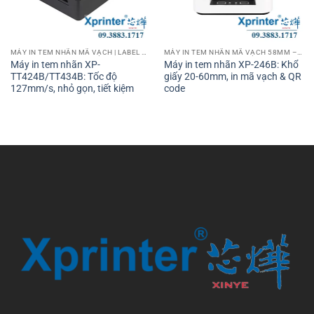
MÁY IN TEM NHÃN MÃ VẠCH | LABEL BARCODE PRINTER
MÁY IN TEM NHÃN MÃ VẠCH 58MM – 2 INCH
Máy in tem nhãn XP-
Máy in tem nhãn XP-246B: Khổ
TT424B/TT434B: Tốc độ
giấy 20-60mm, in mã vạch & QR
127mm/s, nhỏ gọn, tiết kiệm
code