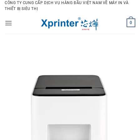
Bỏ
CÔNG TY CUNG CẤP DỊCH VỤ HÀNG ĐẦU VIỆT NAM VỀ MÁY IN VÀ
THIẾT BỊ SIÊU THỊ
qua
nội
0
dung