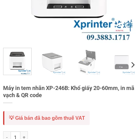
Máy in tem nhãn XP-246B: Khổ giấy 20-60mm, in mã
vạch & QR code
💡 Giá bán đã bao gồm thuế VAT
Máy in tem nhãn XP-246B: Khổ giấy 20-60mm, in mã vạch & QR code 