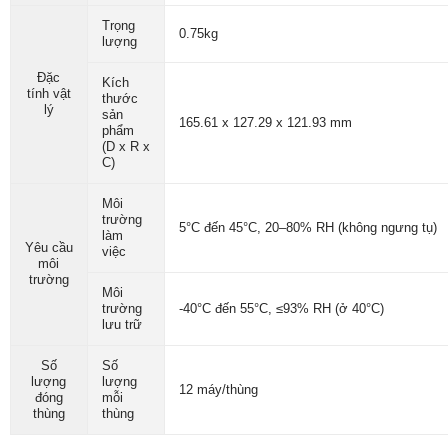
Trọng
0.75kg
lượng
Đặc
Kích
tính vật
thước
lý
sản
165.61 x 127.29 x 121.93 mm
phẩm
(D x R x
C)
Môi
trường
5°C đến 45°C, 20–80% RH (không ngưng tụ)
làm
Yêu cầu
việc
môi
trường
Môi
trường
-40°C đến 55°C, ≤93% RH (ở 40°C)
lưu trữ
Số
Số
lượng
lượng
12 máy/thùng
đóng
mỗi
thùng
thùng