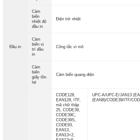
Cảm
biến
Điện trở nhiệt
nhiệt độ
đầu in
Cảm
biến vị
Đầu in
Công tắc vi mô
trí đầu
in
Cảm
biến
Cảm biến quang điện
giấy tồn
tại
CODE128,
UPC-A/UPC-E/JAN13 (EA
EAN128, ITF,
(EAN8)/CODE39/ITF/CO
mã chữ thập
25, CODE39,
CODE39C,
CODE39S,
CODE93,
EAN13,
EAN13+2,
EAN13+5,