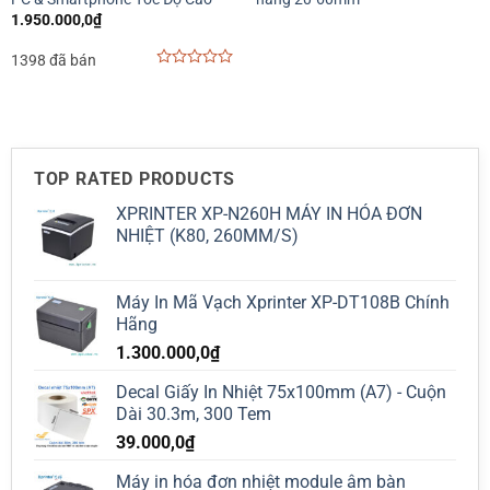
1.950.000,0
₫
1398 đã bán
0
out
of
5
TOP RATED PRODUCTS
XPRINTER XP-N260H MÁY IN HÓA ĐƠN
NHIỆT (K80, 260MM/S)
Máy In Mã Vạch Xprinter XP-DT108B Chính
Hãng
1.300.000,0
₫
Decal Giấy In Nhiệt 75x100mm (A7) - Cuộn
Dài 30.3m, 300 Tem
39.000,0
₫
Máy in hóa đơn nhiệt module âm bàn