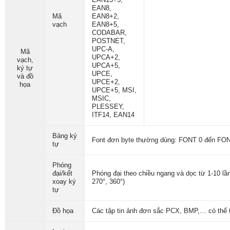
EAN8,
Mã
EAN8+2,
vạch
EAN8+5,
CODABAR,
POSTNET,
UPC-A,
Mã
UPCA+2,
vạch,
UPCA+5,
ký tự
UPCE,
và đồ
UPCE+2,
họa
UPCE+5, MSI,
MSIC,
PLESSEY,
ITF14, EAN14
Bảng ký
Font đơn byte thường dùng: FONT 0 đến FO
tự
Phóng
đại/kết
Phóng đại theo chiều ngang và dọc từ 1-10 lần,
xoay ký
270°, 360°)
tự
Đồ họa
Các tập tin ảnh đơn sắc PCX, BMP,… có thể