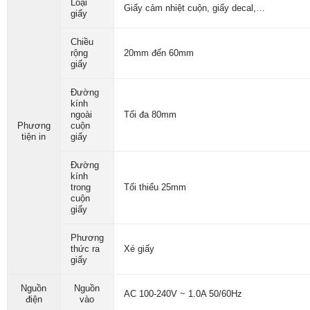
Loại
Giấy cảm nhiệt cuộn, giấy decal,…
giấy
Chiều
rộng
20mm đến 60mm
giấy
Đường
kính
ngoài
Tối đa 80mm
Phương
cuộn
tiện in
giấy
Đường
kính
trong
Tối thiểu 25mm
cuộn
giấy
Phương
thức ra
Xé giấy
giấy
Nguồn
Nguồn
AC 100-240V ~ 1.0A 50/60Hz
điện
vào