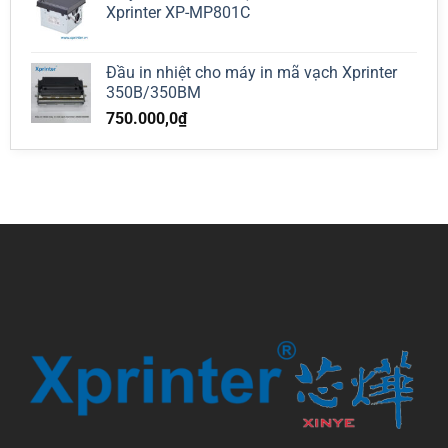
Xprinter XP-MP801C
Đầu in nhiệt cho máy in mã vạch Xprinter
350B/350BM
750.000,0
₫