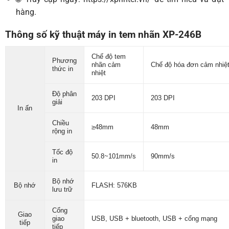
hàng.
Thông số kỹ thuật máy in tem nhãn XP-246B
Chế độ tem
Phương
nhãn cảm
Chế độ hóa đơn cảm nhiệ
thức in
nhiệt
Độ phân
203 DPI
203 DPI
giải
In ấn
Chiều
≥48mm
48mm
rộng in
Tốc độ
50.8~101mm/s
90mm/s
in
Bộ nhớ
Bộ nhớ
FLASH: 576KB
lưu trữ
Cổng
Giao
giao
USB, USB + bluetooth, USB + cổng mạng
tiếp
tiếp