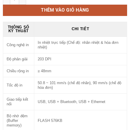
THÊM VÀO GIỎ HÀNG
THÔNG SỐ
CHI TIẾT
KỸ THUẬT
In nhiệt trực tiếp (Chế độ: nhãn nhiệt & hóa đơn
Công nghệ in
nhiệt)
Độ phân giải
203 DPI
Chiều rộng in
≥ 48mm
50.8 ~ 101 mm/s (chế độ nhãn), 90 mm/s (chế độ
Tốc độ in
hóa đơn)
Giao tiếp kết
USB, USB + Bluetooth, USB + Ethernet
nối
Bộ nhớ đệm
(Buffer
FLASH 576KB
memory)