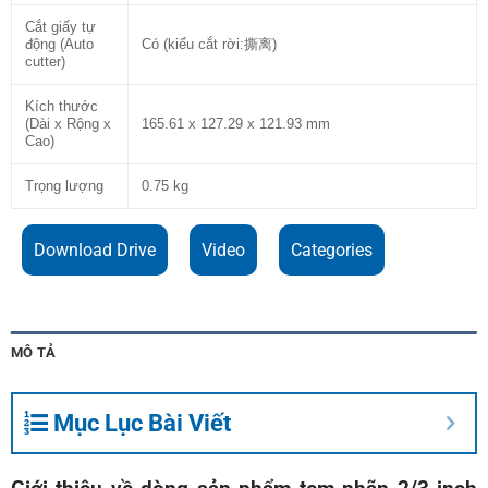
Cắt giấy tự
động (Auto
Có (kiểu cắt rời:撕离)
cutter)
Kích thước
(Dài x Rộng x
165.61 x 127.29 x 121.93 mm
Cao)
Trọng lượng
0.75 kg
Download Drive
Video
Categories
MÔ TẢ
Mục Lục Bài Viết