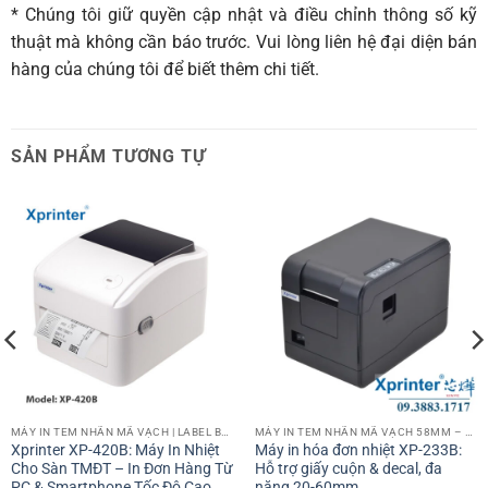
* Chúng tôi giữ quyền cập nhật và điều chỉnh thông số kỹ
thuật mà không cần báo trước. Vui lòng liên hệ đại diện bán
hàng của chúng tôi để biết thêm chi tiết.
SẢN PHẨM TƯƠNG TỰ
MÁY IN TEM NHÃN MÃ VẠCH | LABEL BARCODE PRINTER
MÁY IN TEM NHÃN MÃ VẠCH 58MM – 2 INCH
Xprinter XP-420B: Máy In Nhiệt
Máy in hóa đơn nhiệt XP-233B:
Cho Sàn TMĐT – In Đơn Hàng Từ
Hỗ trợ giấy cuộn & decal, đa
PC & Smartphone Tốc Độ Cao
năng 20-60mm