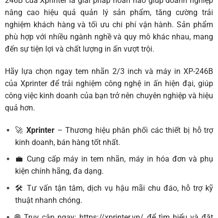
246B của Xprinter là giải pháp hoàn hảo giúp doanh nghiệp
nâng cao hiệu quả quản lý sản phẩm, tăng cường trải
nghiệm khách hàng và tối ưu chi phí vận hành. Sản phẩm
phù hợp với nhiều ngành nghề và quy mô khác nhau, mang
đến sự tiện lợi và chất lượng in ấn vượt trội.
Hãy lựa chọn ngay tem nhãn 2/3 inch và máy in XP-246B
của Xprinter để trải nghiệm công nghệ in ấn hiện đại, giúp
công việc kinh doanh của bạn trở nên chuyên nghiệp và hiệu
quả hơn.
🚀
Xprinter
– Thương hiệu phân phối các thiết bị hỗ trợ
kinh doanh, bán hàng tốt nhất.
💼 Cung cấp máy in tem nhãn, máy in hóa đơn và phụ
kiện chính hãng, đa dạng.
🛠️ Tư vấn tận tâm, dịch vụ hậu mãi chu đáo, hỗ trợ kỹ
thuật nhanh chóng.
🌐 Truy cập ngay:
https://xprinter.vn/
để tìm hiểu và đặt