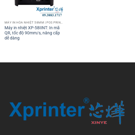
MÁY IN HÓA NHIỆT 58MM | POS PRINTER 58MM
Máy in nhiệt XP-58IINT: In mã
QR, tốc độ 90mm/s, nâng cấp
dễ dàng