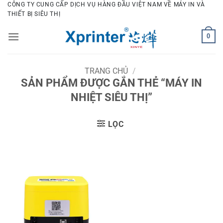
Bỏ
CÔNG TY CUNG CẤP DỊCH VỤ HÀNG ĐẦU VIỆT NAM VỀ MÁY IN VÀ
THIẾT BỊ SIÊU THỊ
qua
nội
0
dung
TRANG CHỦ
/
SẢN PHẨM ĐƯỢC GẮN THẺ “MÁY IN
NHIỆT SIÊU THỊ”
LỌC