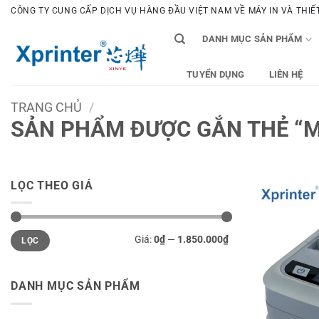
Bỏ
CÔNG TY CUNG CẤP DỊCH VỤ HÀNG ĐẦU VIỆT NAM VỀ MÁY IN VÀ THIẾT 
qua
DANH MỤC SẢN PHẨM
nội
dung
TUYỂN DỤNG
LIÊN HỆ
TRANG CHỦ
/
SẢN PHẨM ĐƯỢC GẮN THẺ “MÁ
LỌC THEO GIÁ
Giá
Giá
Giá:
0₫
—
1.850.000₫
LỌC
tối
tối
thiểu
đa
DANH MỤC SẢN PHẨM