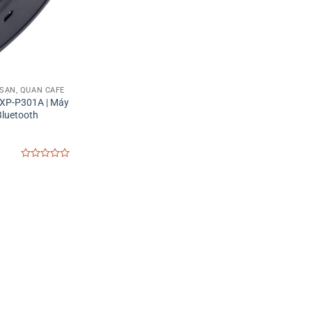
SẠN, QUÁN CAFE
r XP-P301A | Máy
Bluetooth
0
out
of
5