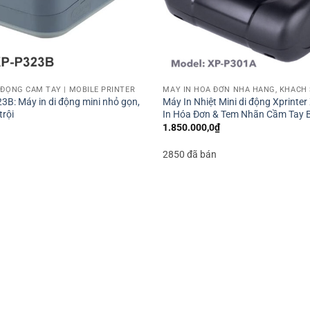
I ĐỘNG CẦM TAY | MOBILE PRINTER
MÁY IN HÓA ĐƠN NHÀ HÀNG, KHÁCH 
3B: Máy in di động mini nhỏ gọn,
Máy In Nhiệt Mini di động Xprinte
trội
In Hóa Đơn & Tem Nhãn Cầm Tay 
1.850.000,0
₫
2850 đã bán