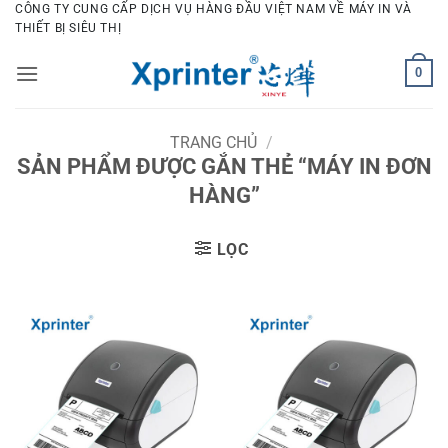
Bỏ
CÔNG TY CUNG CẤP DỊCH VỤ HÀNG ĐẦU VIỆT NAM VỀ MÁY IN VÀ
THIẾT BỊ SIÊU THỊ
qua
nội
0
dung
TRANG CHỦ
/
SẢN PHẨM ĐƯỢC GẮN THẺ “MÁY IN ĐƠN
HÀNG”
LỌC