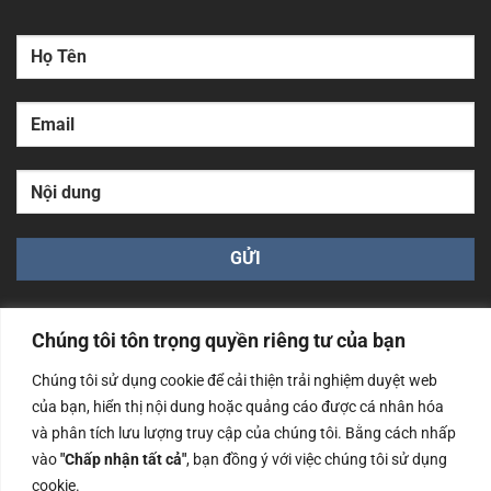
Chúng tôi tôn trọng quyền riêng tư của bạn
Chúng tôi sử dụng cookie để cải thiện trải nghiệm duyệt web
của bạn, hiển thị nội dung hoặc quảng cáo được cá nhân hóa
Công ty TNHH Nam Bình Xương - Số ĐKKD: 0108783483
cấp ngày 14/06/2019 bởi Sở Kế Hoạch và Đầu Tư Tp. Hà
và phân tích lưu lượng truy cập của chúng tôi. Bằng cách nhấp
Nội
vào
"Chấp nhận tất cả"
, bạn đồng ý với việc chúng tôi sử dụng
cookie.