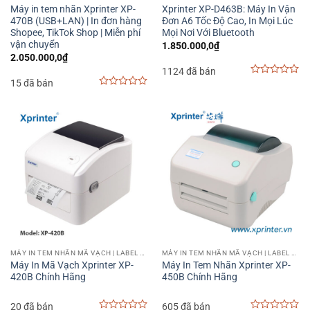
Máy in tem nhãn Xprinter XP-
Xprinter XP-D463B: Máy In Vận
470B (USB+LAN) | In đơn hàng
Đơn A6 Tốc Độ Cao, In Mọi Lúc
Shopee, TikTok Shop | Miễn phí
Mọi Nơi Với Bluetooth
vận chuyển
1.850.000,0
₫
2.050.000,0
₫
1124 đã bán
15 đã bán
0
out
0
of
out
5
of
5
MÁY IN TEM NHÃN MÃ VẠCH | LABEL BARCODE PRINTER
MÁY IN TEM NHÃN MÃ VẠCH | LABEL BARCODE PRINTER
Máy In Mã Vạch Xprinter XP-
Máy In Tem Nhãn Xprinter XP-
420B Chính Hãng
450B Chính Hãng
20 đã bán
605 đã bán