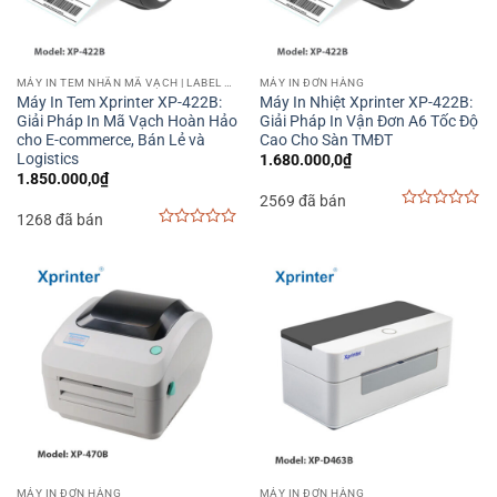
MÁY IN TEM NHÃN MÃ VẠCH | LABEL BARCODE PRINTER
MÁY IN ĐƠN HÀNG
Máy In Tem Xprinter XP-422B:
Máy In Nhiệt Xprinter XP-422B:
Giải Pháp In Mã Vạch Hoàn Hảo
Giải Pháp In Vận Đơn A6 Tốc Độ
cho E-commerce, Bán Lẻ và
Cao Cho Sàn TMĐT
Logistics
1.680.000,0
₫
1.850.000,0
₫
2569 đã bán
1268 đã bán
0
out
0
of
out
5
of
5
MÁY IN ĐƠN HÀNG
MÁY IN ĐƠN HÀNG