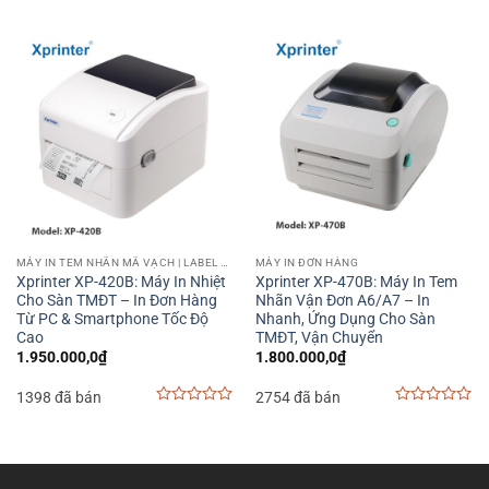
0
0
out
out
of
of
5
5
MÁY IN TEM NHÃN MÃ VẠCH | LABEL BARCODE PRINTER
MÁY IN ĐƠN HÀNG
Xprinter XP-420B: Máy In Nhiệt
Xprinter XP-470B: Máy In Tem
Cho Sàn TMĐT – In Đơn Hàng
Nhãn Vận Đơn A6/A7 – In
Từ PC & Smartphone Tốc Độ
Nhanh, Ứng Dụng Cho Sàn
Cao
TMĐT, Vận Chuyển
1.950.000,0
₫
1.800.000,0
₫
1398 đã bán
2754 đã bán
0
0
out
out
of
of
5
5