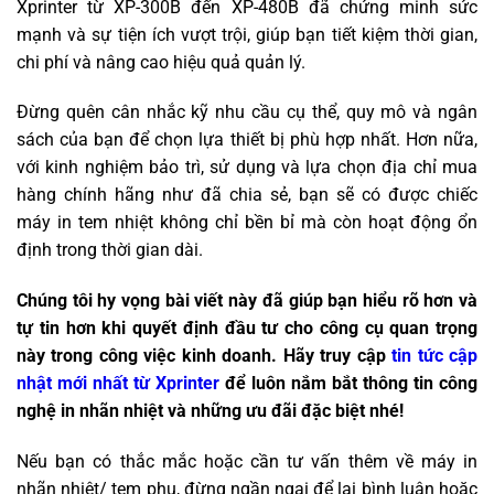
Xprinter từ XP-300B đến XP-480B đã chứng minh sức
mạnh và sự tiện ích vượt trội, giúp bạn tiết kiệm thời gian,
chi phí và nâng cao hiệu quả quản lý.
Đừng quên cân nhắc kỹ nhu cầu cụ thể, quy mô và ngân
sách của bạn để chọn lựa thiết bị phù hợp nhất. Hơn nữa,
với kinh nghiệm bảo trì, sử dụng và lựa chọn địa chỉ mua
hàng chính hãng như đã chia sẻ, bạn sẽ có được chiếc
máy in tem nhiệt không chỉ bền bỉ mà còn hoạt động ổn
định trong thời gian dài.
Chúng tôi hy vọng bài viết này đã giúp bạn hiểu rõ hơn và
tự tin hơn khi quyết định đầu tư cho công cụ quan trọng
này trong công việc kinh doanh. Hãy truy cập
tin tức cập
nhật mới nhất từ Xprinter
để luôn nắm bắt thông tin công
nghệ in nhãn nhiệt và những ưu đãi đặc biệt nhé!
Nếu bạn có thắc mắc hoặc cần tư vấn thêm về máy in
nhãn nhiệt/ tem phụ, đừng ngần ngại để lại bình luận hoặc