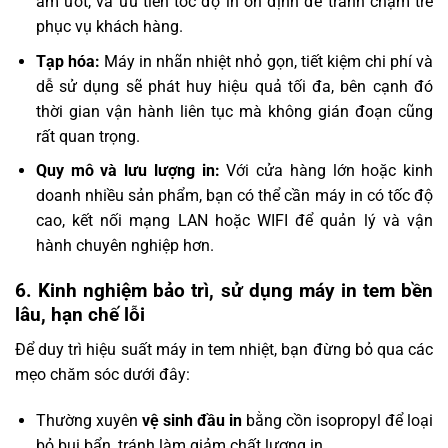
ẩm ướt, và ưu tiên tốc độ in ổn định để tránh chậm trễ
phục vụ khách hàng.
Tạp hóa:
Máy in nhãn nhiệt nhỏ gọn, tiết kiệm chi phí và
dễ sử dụng sẽ phát huy hiệu quả tối đa, bên cạnh đó
thời gian vận hành liên tục mà không gián đoạn cũng
rất quan trọng.
Quy mô và lưu lượng in:
Với cửa hàng lớn hoặc kinh
doanh nhiều sản phẩm, bạn có thể cần máy in có tốc độ
cao, kết nối mạng LAN hoặc WIFI để quản lý và vận
hành chuyên nghiệp hơn.
6. Kinh nghiệm bảo trì, sử dụng máy in tem bền
lâu, hạn chế lỗi
Để duy trì hiệu suất máy in tem nhiệt, bạn đừng bỏ qua các
mẹo chăm sóc dưới đây:
Thường xuyên
vệ sinh đầu in
bằng cồn isopropyl để loại
bỏ bụi bẩn, tránh làm giảm chất lượng in.