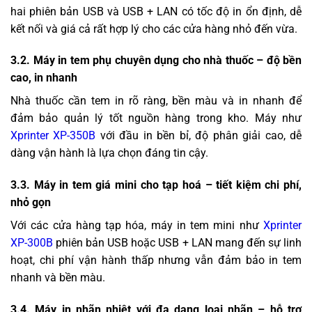
hai phiên bản USB và USB + LAN có tốc độ in ổn định, dễ
kết nối và giá cả rất hợp lý cho các cửa hàng nhỏ đến vừa.
3.2. Máy in tem phụ chuyên dụng cho nhà thuốc – độ bền
cao, in nhanh
Nhà thuốc cần tem in rõ ràng, bền màu và in nhanh để
đảm bảo quản lý tốt nguồn hàng trong kho. Máy như
Xprinter XP-350B
với đầu in bền bỉ, độ phân giải cao, dễ
dàng vận hành là lựa chọn đáng tin cậy.
3.3. Máy in tem giá mini cho tạp hoá – tiết kiệm chi phí,
nhỏ gọn
Với các cửa hàng tạp hóa, máy in tem mini như
Xprinter
XP-300B
phiên bản USB hoặc USB + LAN mang đến sự linh
hoạt, chi phí vận hành thấp nhưng vẫn đảm bảo in tem
nhanh và bền màu.
3.4. Máy in nhãn nhiệt với đa dạng loại nhãn – hỗ trợ