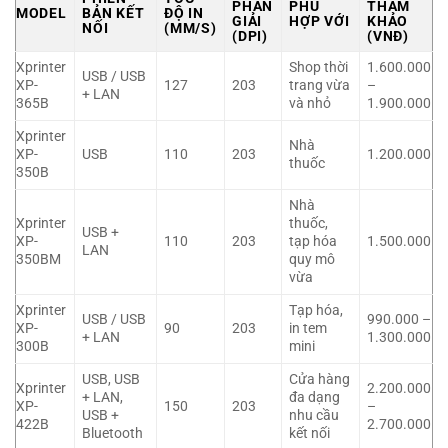
PHÂN
PHÙ
THAM
MODEL
BẢN KẾT
ĐỘ IN
GIẢI
HỢP VỚI
KHẢO
NỐI
(MM/S)
(DPI)
(VNĐ)
Xprinter
Shop thời
1.600.000
USB / USB
XP-
127
203
trang vừa
–
+ LAN
365B
và nhỏ
1.900.000
Xprinter
Nhà
XP-
USB
110
203
1.200.000
thuốc
350B
Nhà
Xprinter
thuốc,
USB +
XP-
110
203
tạp hóa
1.500.000
LAN
350BM
quy mô
vừa
Xprinter
Tạp hóa,
USB / USB
990.000 –
XP-
90
203
in tem
+ LAN
1.300.000
300B
mini
USB, USB
Cửa hàng
Xprinter
2.200.000
+ LAN,
đa dạng
XP-
150
203
–
USB +
nhu cầu
422B
2.700.000
Bluetooth
kết nối