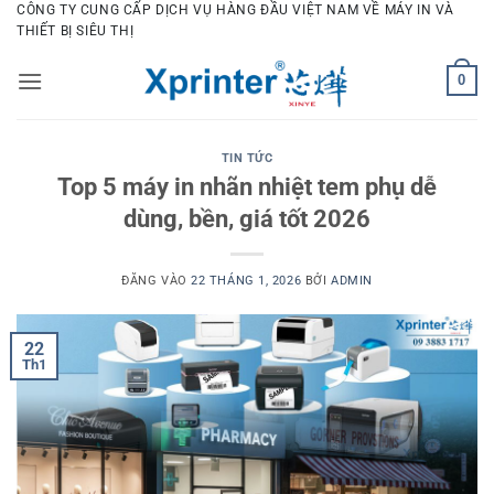
Bỏ
CÔNG TY CUNG CẤP DỊCH VỤ HÀNG ĐẦU VIỆT NAM VỀ MÁY IN VÀ
THIẾT BỊ SIÊU THỊ
qua
nội
0
dung
TIN TỨC
Top 5 máy in nhãn nhiệt tem phụ dễ
dùng, bền, giá tốt 2026
ĐĂNG VÀO
22 THÁNG 1, 2026
BỞI
ADMIN
22
Th1