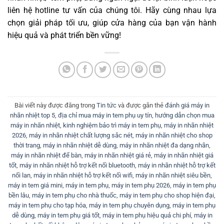
liên hệ hotline tư vấn của chúng tôi. Hãy cùng nhau lựa
chọn giải pháp tối ưu, giúp cửa hàng của bạn vận hành
hiệu quả và phát triển bền vững!
Bài viết này được đăng trong
Tin tức
và được gắn thẻ
đánh giá máy in
nhãn nhiệt top 5
,
địa chỉ mua máy in tem phụ uy tín
,
hướng dẫn chọn mua
máy in nhãn nhiệt
,
kinh nghiệm bảo trì máy in tem phụ
,
máy in nhãn nhiệt
2026
,
máy in nhãn nhiệt chất lượng sắc nét
,
máy in nhãn nhiệt cho shop
thời trang
,
máy in nhãn nhiệt dễ dùng
,
máy in nhãn nhiệt đa dạng nhãn
,
máy in nhãn nhiệt để bàn
,
máy in nhãn nhiệt giá rẻ
,
máy in nhãn nhiệt giá
tốt
,
máy in nhãn nhiệt hỗ trợ kết nối bluetooth
,
máy in nhãn nhiệt hỗ trợ kết
nối lan
,
máy in nhãn nhiệt hỗ trợ kết nối wifi
,
máy in nhãn nhiệt siêu bền
,
máy in tem giá mini
,
máy in tem phụ
,
máy in tem phụ 2026
,
máy in tem phụ
bền lâu
,
máy in tem phụ cho nhà thuốc
,
máy in tem phụ cho shop hiện đại
,
máy in tem phụ cho tạp hóa
,
máy in tem phụ chuyên dụng
,
máy in tem phụ
dễ dùng
,
máy in tem phụ giá tốt
,
máy in tem phụ hiệu quả chi phí
,
máy in