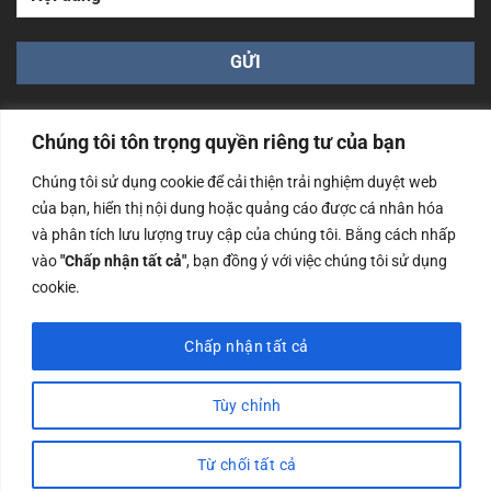
Chúng tôi tôn trọng quyền riêng tư của bạn
Chúng tôi sử dụng cookie để cải thiện trải nghiệm duyệt web
của bạn, hiển thị nội dung hoặc quảng cáo được cá nhân hóa
Công ty TNHH Nam Bình Xương - Số ĐKKD: 0108783483
và phân tích lưu lượng truy cập của chúng tôi. Bằng cách nhấp
cấp ngày 14/06/2019 bởi Sở Kế Hoạch và Đầu Tư Tp. Hà
Nội
vào
"Chấp nhận tất cả"
, bạn đồng ý với việc chúng tôi sử dụng
cookie.
Copyrights @2023 Nam Binh Xuong. All Rights Reserved
Chấp nhận tất cả
Tùy chỉnh
Từ chối tất cả