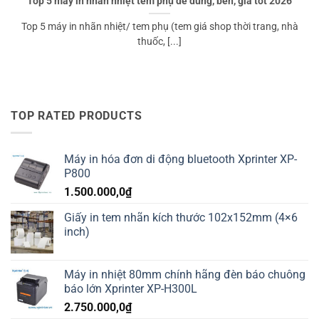
Top 5 máy in nhãn nhiệt tem phụ dễ dùng, bền, giá tốt 2026
Top 5 máy in nhãn nhiệt/ tem phụ (tem giá shop thời trang, nhà
thuốc, [...]
TOP RATED PRODUCTS
Máy in hóa đơn di động bluetooth Xprinter XP-
P800
1.500.000,0
₫
Giấy in tem nhãn kích thước 102x152mm (4×6
inch)
Máy in nhiệt 80mm chính hãng đèn báo chuông
báo lớn Xprinter XP-H300L
2.750.000,0
₫