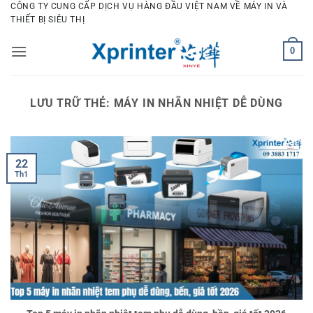
Bỏ
CÔNG TY CUNG CẤP DỊCH VỤ HÀNG ĐẦU VIỆT NAM VỀ MÁY IN VÀ
THIẾT BỊ SIÊU THỊ
qua
nội
0
dung
LƯU TRỮ THẺ:
MÁY IN NHÃN NHIỆT DỄ DÙNG
22
Th1