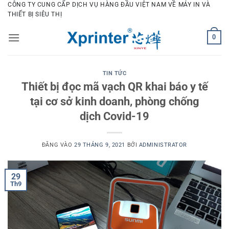
Bỏ
CÔNG TY CUNG CẤP DỊCH VỤ HÀNG ĐẦU VIỆT NAM VỀ MÁY IN VÀ
THIẾT BỊ SIÊU THỊ
qua
nội
0
dung
TIN TỨC
Thiết bị đọc mã vạch QR khai báo y tế
tại cơ sở kinh doanh, phòng chống
dịch Covid-19
ĐĂNG VÀO
29 THÁNG 9, 2021
BỞI
ADMINISTRATOR
29
Th9