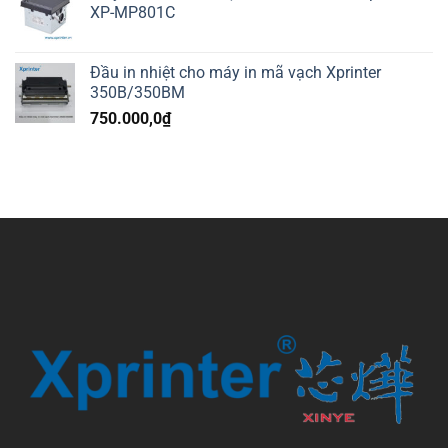
XP-MP801C
Đầu in nhiệt cho máy in mã vạch Xprinter
350B/350BM
750.000,0
₫