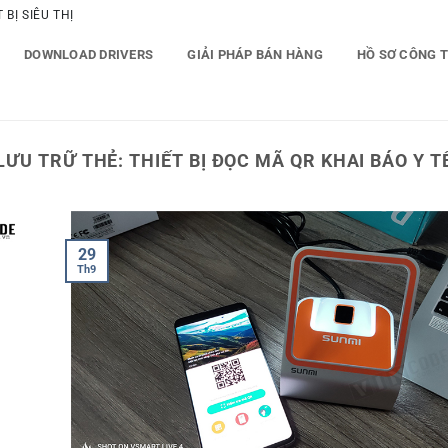
BỊ SIÊU THỊ
DOWNLOAD DRIVERS
GIẢI PHÁP BÁN HÀNG
HỒ SƠ CÔNG 
LƯU TRỮ THẺ:
THIẾT BỊ ĐỌC MÃ QR KHAI BÁO Y T
29
Th9