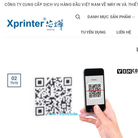
Bỏ
CÔNG TY CUNG CẤP DỊCH VỤ HÀNG ĐẦU VIỆT NAM VỀ MÁY IN VÀ THIẾT 
qua
DANH MỤC SẢN PHẨM
nội
dung
TUYỂN DỤNG
LIÊN HỆ
02
Th10