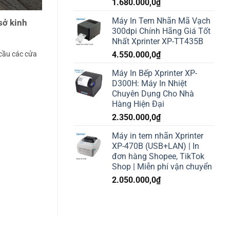
1.680.000,0
₫
Máy In Tem Nhãn Mã Vạch
sở kinh
300dpi Chính Hãng Giá Tốt
Nhất Xprinter XP-TT435B
cầu các cửa
4.550.000,0
₫
Máy In Bếp Xprinter XP-
D300H: Máy In Nhiệt
Chuyên Dụng Cho Nhà
Hàng Hiện Đại
2.350.000,0
₫
Máy in tem nhãn Xprinter
XP-470B (USB+LAN) | In
đơn hàng Shopee, TikTok
Shop | Miễn phí vận chuyển
2.050.000,0
₫