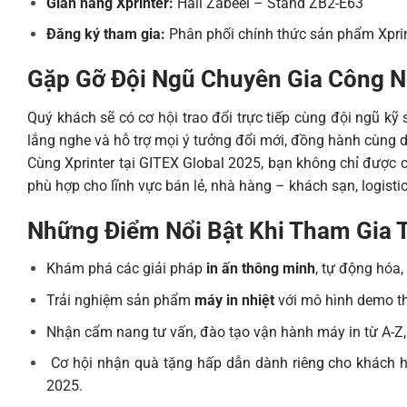
Gian hàng Xprinter:
Hall Zabeel – Stand ZB2-E63
Đăng ký tham gia:
Phân phối chính thức sản phẩm Xpri
Gặp Gỡ Đội Ngũ Chuyên Gia Công N
Quý khách sẽ có cơ hội trao đổi trực tiếp cùng đội ngũ kỹ
lắng nghe và hỗ trợ mọi ý tưởng đổi mới, đồng hành cùng 
Cùng Xprinter tại GITEX Global 2025, bạn không chỉ được c
phù hợp cho lĩnh vực bán lẻ, nhà hàng – khách sạn, logistic
Những Điểm Nổi Bật Khi Tham Gia T
Khám phá các giải pháp
in ấn thông minh
, tự động hóa,
Trải nghiệm sản phẩm
máy in nhiệt
với mô hình demo th
Nhận cẩm nang tư vấn, đào tạo vận hành máy in từ A-Z,
Cơ hội nhận quà tặng hấp dẫn dành riêng cho khách hà
2025.