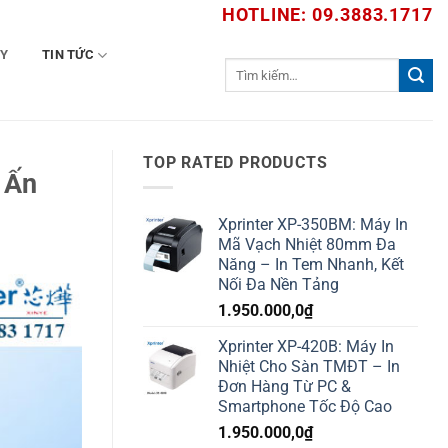
HOTLINE: 09.3883.1717
TY
TIN TỨC
Tìm
kiếm:
TOP RATED PRODUCTS
 Ấn
Xprinter XP-350BM: Máy In
Mã Vạch Nhiệt 80mm Đa
Năng – In Tem Nhanh, Kết
Nối Đa Nền Tảng
1.950.000,0
₫
Xprinter XP-420B: Máy In
Nhiệt Cho Sàn TMĐT – In
Đơn Hàng Từ PC &
Smartphone Tốc Độ Cao
1.950.000,0
₫