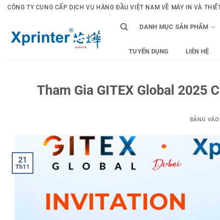
Bỏ
CÔNG TY CUNG CẤP DỊCH VỤ HÀNG ĐẦU VIỆT NAM VỀ MÁY IN VÀ THIẾT 
qua
DANH MỤC SẢN PHẨM
nội
dung
TUYỂN DỤNG
LIÊN HỆ
Tham Gia GITEX Global 2025 C
ĐĂNG VÀ
21
Th11