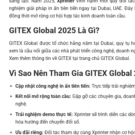
sáng tạo. Năm 2025,
Xprinter
vinh hạnh mời quý đối tác
nghiệm giải pháp in ấn tiên tiến ngay tại Dubai, UAE. Đâ
đồng thời mở rộng cơ hội hợp tác kinh doanh toàn cầu.
GITEX Global 2025 Là Gì?
GITEX Global được tổ chức hằng năm tại Dubai, quy tụ h
xem là cầu nối giữa các nhà phát triển công nghệ, doanh ngh
Xem thêm thông tin về GITEX tại
trang chủ GITEX Global
.
Vì Sao Nên Tham Gia GITEX Global 
Cập nhật công nghệ in ấn tiên tiến:
Trực tiếp trải nghiệm 
Kết nối mở rộng toàn cầu:
Gặp gỡ các chuyên gia, doanh
nghệ.
Trải nghiệm demo thực tế:
Xprinter sẽ trình diễn các d
hóa hướng đến chuyển đổi số.
Ưu đãi riêng:
Đối tác tham dự cùng Xprinter nhận cơ hội 