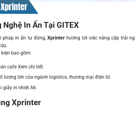
g Nghệ In Ấn Tại GITEX
i pháp in ấn tự động,
Xprinter
hướng tới việc nâng cấp trải n
cậy.
ự kiện bao gồm:
uán cafe
Xem chi tiết
.
 lượng lớn của ngành logistics, thương mại điện tử.
ại
giấy in nhiệt A6
.
ng Xprinter