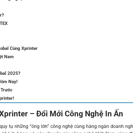
r?
ITEX
obal Cùng Xprinter
iệt Nam
obal 2025?
Hôm Nay!
 Trước
rinter!
printer – Đổi Mới Công Nghệ In Ấn
i quy tụ những “ông lớn” công nghệ cùng hàng ngàn doanh ngh