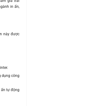
am gia trải
ngành in ấn,
ện này được
inter.
ng dụng công
n ấn tự động