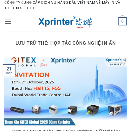
Bỏ
CÔNG TY CUNG CẤP DỊCH VỤ HÀNG ĐẦU VIỆT NAM VỀ MÁY IN VÀ
THIẾT BỊ SIÊU THỊ
qua
nội
0
dung
LƯU TRỮ THẺ:
HỢP TÁC CÔNG NGHỆ IN ẤN
21
Th11