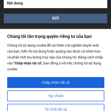
Chúng tôi tôn trọng quyền riêng tư của bạn
Chúng tôi sử dụng cookie để cải thiện trải nghiệm duyệt web
của bạn, hiển thị nội dung hoặc quảng cáo được cá nhân hóa
Công ty TNHH Nam Bình Xương - Số ĐKKD: 0108783483
và phân tích lưu lượng truy cập của chúng tôi. Bằng cách nhấp
cấp ngày 14/06/2019 bởi Sở Kế Hoạch và Đầu Tư Tp. Hà
Nội
vào
"Chấp nhận tất cả"
, bạn đồng ý với việc chúng tôi sử dụng
cookie.
Copyrights @2023 Nam Binh Xuong. All Rights Reserved
Chấp nhận tất cả
Tùy chỉnh
Từ chối tất cả