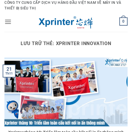
Bỏ
CÔNG TY CUNG CẤP DỊCH VỤ HÀNG ĐẦU VIỆT NAM VỀ MÁY IN VÀ
THIẾT BỊ SIÊU THỊ
qua
nội
0
dung
LƯU TRỮ THẺ:
XPRINTER INNOVATION
21
Th11