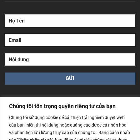
Chúng tôi tôn trọng quyền riêng tư của bạn
Chúng tôi sử dụng cookie để cải thiện trải nghiệm duyệt web
Công ty TNHH Nam Bình Xương - Số ĐKKD: 0108783483
của bạn, hiển thị nội dung hoặc quảng cáo được cá nhân hóa
cấp ngày 14/06/2019 bởi Sở Kế Hoạch và Đầu Tư Tp. Hà
và phân tích lưu lượng truy cập của chúng tôi. Bằng cách nhấp
Nội
vào
"Chấp nhận tất cả"
, bạn đồng ý với việc chúng tôi sử dụng