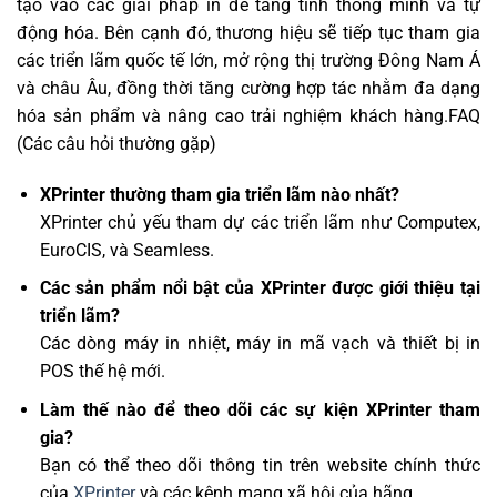
tạo vào các giải pháp in để tăng tính thông minh và tự
động hóa. Bên cạnh đó, thương hiệu sẽ tiếp tục tham gia
các triển lãm quốc tế lớn, mở rộng thị trường Đông Nam Á
và châu Âu, đồng thời tăng cường hợp tác nhằm đa dạng
hóa sản phẩm và nâng cao trải nghiệm khách hàng.FAQ
(Các câu hỏi thường gặp)
XPrinter thường tham gia triển lãm nào nhất?
XPrinter chủ yếu tham dự các triển lãm như Computex,
EuroCIS, và Seamless.
Các sản phẩm nổi bật của XPrinter được giới thiệu tại
triển lãm?
Các dòng máy in nhiệt, máy in mã vạch và thiết bị in
POS thế hệ mới.
Làm thế nào để theo dõi các sự kiện XPrinter tham
gia?
Bạn có thể theo dõi thông tin trên website chính thức
của
XPrinter
và các kênh mạng xã hội của hãng.