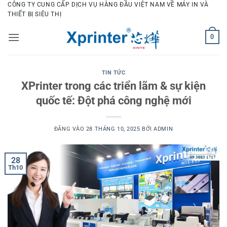
Bỏ
CÔNG TY CUNG CẤP DỊCH VỤ HÀNG ĐẦU VIỆT NAM VỀ MÁY IN VÀ
THIẾT BỊ SIÊU THỊ
qua
nội
0
dung
TIN TỨC
XPrinter trong các triển lãm & sự kiện
quốc tế: Đột phá công nghệ mới
ĐĂNG VÀO
28 THÁNG 10, 2025
BỞI
ADMIN
28
Th10