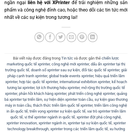
ngần ngại
liên hệ với XPrinter
để trải nghiệm những sản
phẩm và công nghệ đỉnh cao, hoặc theo dõi các tin tức mới
nhất về các sự kiện trong tương lai!
Bài viết này được đăng trong
Tin tức
và được gắn thẻ
chiến lược
marketing quốc tế xprinter
,
công nghệ mới xprinter
,
dấu ấn xprinter tại thị
trường quốc tế
,
doanh số xprinter sau sự kiện
,
đối tác quốc tế xprinter
,
giải
pháp cạnh tranh xprinter
,
global trade events xprinter
,
hiệu quả triển lãm
xprinter
,
hợp tác quốc tế xprinter
,
international exhibition xprinter
,
kế hoạch
tương lai xprinter
,
lợi ích thương hiệu xprinter
,
mở rộng thị trường quốc tế
xprinter
,
phản hồi khách hàng xprinter
,
phát triển công nghệ xprinter
,
quảng
bá xprinter tại triển lãm
,
sự hiện diện xprinter toàn cầu
,
sự kiện giao thương
máy in toàn cầu
,
thách thức triển lãm quốc tế xprinter
,
triển lãm công nghệ
in ấn quốc tế
,
triển vọng xprinter sự kiện quốc tế
,
vai trò xprinter triển lãm
quốc tế
,
vị thế xprinter ngành in quốc tế
,
xprinter đột phá công nghệ
,
xprinter innovation
,
xprinter ngành in
,
xprinter tại sự kiện quốc tế
,
xprinter
technology breakthrough
,
xprinter trong các triển lãm quốc tế
,
xu hướng