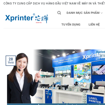
Bỏ
CÔNG TY CUNG CẤP DỊCH VỤ HÀNG ĐẦU VIỆT NAM VỀ MÁY IN VÀ THIẾT 
qua
DANH MỤC SẢN PHẨM
nội
dung
TUYỂN DỤNG
LIÊN HỆ
28
Th10