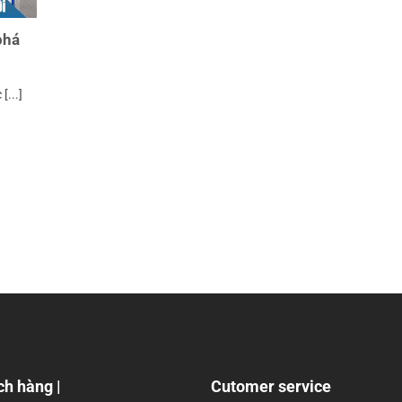
phá
[...]
ch hàng |
Cutomer service