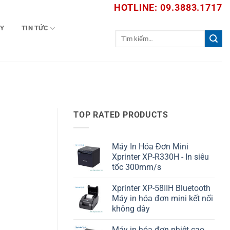
HOTLINE: 09.3883.1717
TY
TIN TỨC
Tìm
kiếm:
TOP RATED PRODUCTS
Máy In Hóa Đơn Mini
Xprinter XP-R330H - In siêu
tốc 300mm/s
Xprinter XP-58IIH Bluetooth
Máy in hóa đơn mini kết nối
không dây
Máy in hóa đơn nhiệt cao