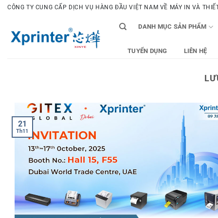
Bỏ
CÔNG TY CUNG CẤP DỊCH VỤ HÀNG ĐẦU VIỆT NAM VỀ MÁY IN VÀ THIẾT 
qua
DANH MỤC SẢN PHẨM
nội
dung
TUYỂN DỤNG
LIÊN HỆ
LƯ
21
Th11