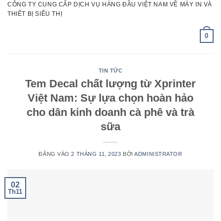
CÔNG TY CUNG CẤP DỊCH VỤ HÀNG ĐẦU VIỆT NAM VỀ MÁY IN VÀ
Bỏ
THIẾT BỊ SIÊU THỊ
qua
nội
0
dung
TIN TỨC
Tem Decal chất lượng từ Xprinter
Việt Nam: Sự lựa chọn hoàn hảo
cho dân kinh doanh cà phê và trà
sữa
ĐĂNG VÀO
2 THÁNG 11, 2023
BỞI
ADMINISTRATOR
02
Th11