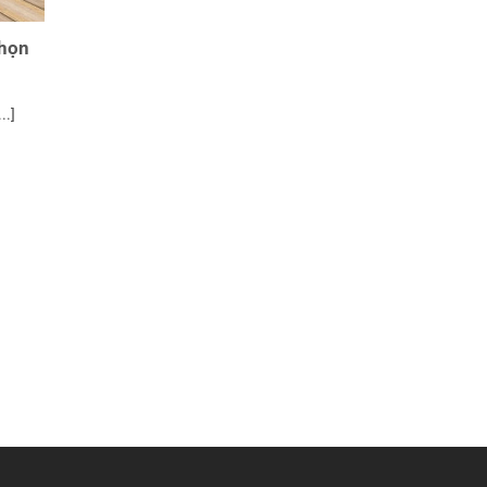
chọn
..]