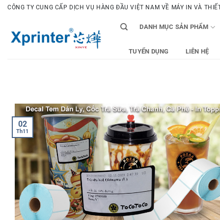
Bỏ
CÔNG TY CUNG CẤP DỊCH VỤ HÀNG ĐẦU VIỆT NAM VỀ MÁY IN VÀ THIẾT 
qua
DANH MỤC SẢN PHẨM
nội
dung
TUYỂN DỤNG
LIÊN HỆ
02
Th11