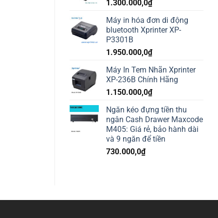
1.300.000,0
₫
Máy in hóa đơn di động
bluetooth Xprinter XP-
P3301B
1.950.000,0
₫
Máy In Tem Nhãn Xprinter
XP-236B Chính Hãng
1.150.000,0
₫
Ngăn kéo đựng tiền thu
ngân Cash Drawer Maxcode
M405: Giá rẻ, bảo hành dài
và 9 ngăn để tiền
730.000,0
₫