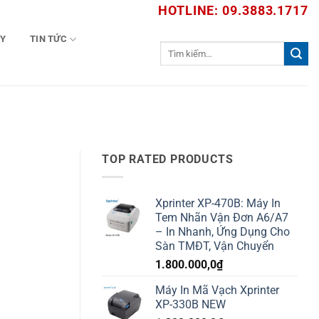
HOTLINE: 09.3883.1717
TY
TIN TỨC
Tìm
kiếm:
TOP RATED PRODUCTS
Xprinter XP-470B: Máy In
Tem Nhãn Vận Đơn A6/A7
– In Nhanh, Ứng Dụng Cho
Sàn TMĐT, Vận Chuyển
1.800.000,0
₫
Máy In Mã Vạch Xprinter
XP-330B NEW