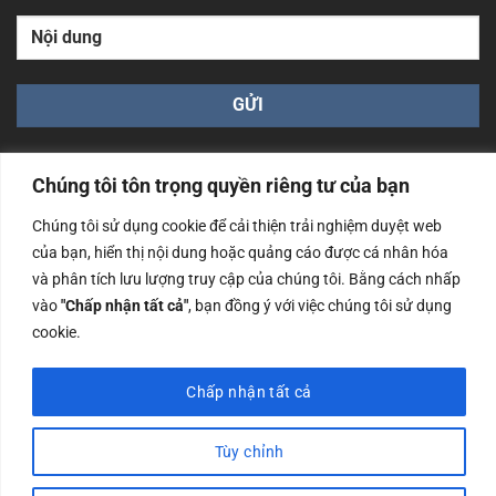
Chúng tôi tôn trọng quyền riêng tư của bạn
Chúng tôi sử dụng cookie để cải thiện trải nghiệm duyệt web
của bạn, hiển thị nội dung hoặc quảng cáo được cá nhân hóa
Công ty TNHH Nam Bình Xương - Số ĐKKD: 0108783483
và phân tích lưu lượng truy cập của chúng tôi. Bằng cách nhấp
cấp ngày 14/06/2019 bởi Sở Kế Hoạch và Đầu Tư Tp. Hà
Nội
vào
"Chấp nhận tất cả"
, bạn đồng ý với việc chúng tôi sử dụng
cookie.
Copyrights @2023 Nam Binh Xuong. All Rights Reserved
Chấp nhận tất cả
Tùy chỉnh