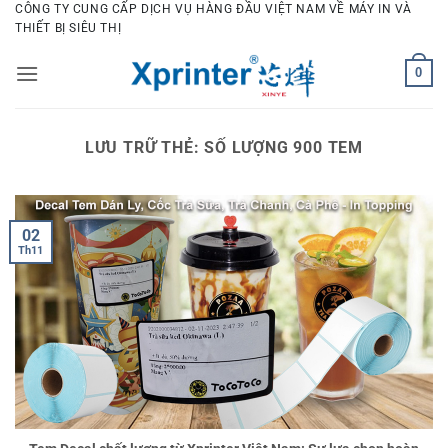
Bỏ
CÔNG TY CUNG CẤP DỊCH VỤ HÀNG ĐẦU VIỆT NAM VỀ MÁY IN VÀ
THIẾT BỊ SIÊU THỊ
qua
nội
0
dung
LƯU TRỮ THẺ:
SỐ LƯỢNG 900 TEM
02
Th11