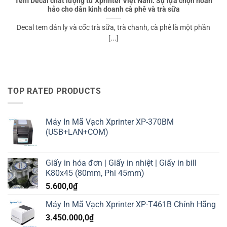
Tem Decal chất lượng từ Xprinter Việt Nam: Sự lựa chọn hoàn
hảo cho dân kinh doanh cà phê và trà sữa
Decal tem dán ly và cốc trà sữa, trà chanh, cà phê là một phần
[...]
TOP RATED PRODUCTS
Máy In Mã Vạch Xprinter XP-370BM
(USB+LAN+COM)
Giấy in hóa đơn | Giấy in nhiệt | Giấy in bill
K80x45 (80mm, Phi 45mm)
5.600,0
₫
Máy In Mã Vạch Xprinter XP-T461B Chính Hãng
3.450.000,0
₫