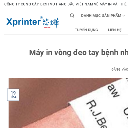
Bỏ
CÔNG TY CUNG CẤP DỊCH VỤ HÀNG ĐẦU VIỆT NAM VỀ MÁY IN VÀ THIẾT 
qua
DANH MỤC SẢN PHẨM
nội
dung
TUYỂN DỤNG
LIÊN HỆ
Máy in vòng đeo tay bệnh nh
ĐĂNG VÀ
19
Th4