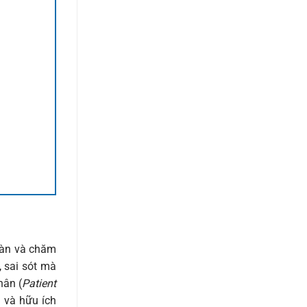
toàn và chăm
, sai sót mà
hân (
Patient
 và hữu ích