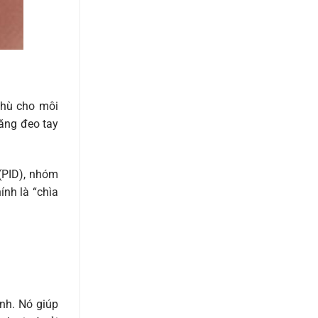
thù cho môi
băng đeo tay
(PID), nhóm
nh là “chìa
ệnh. Nó giúp