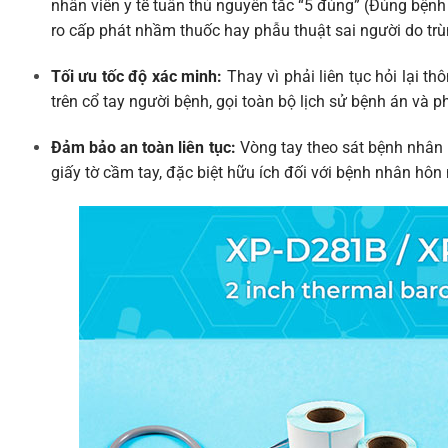
nhân viên y tế tuân thủ nguyên tắc “5 đúng” (Đúng bệnh 
ro cấp phát nhầm thuốc hay phẫu thuật sai người do trù
Tối ưu tốc độ xác minh:
Thay vì phải liên tục hỏi lại t
trên cổ tay người bệnh, gọi toàn bộ lịch sử bệnh án và p
Đảm bảo an toàn liên tục:
Vòng tay theo sát bệnh nhân 24
giấy tờ cầm tay, đặc biệt hữu ích đối với bệnh nhân hôn 