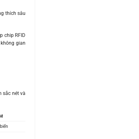
g thích sâu
ợp chip RFID
g không gian
h sắc nét và
ỀM
 biến