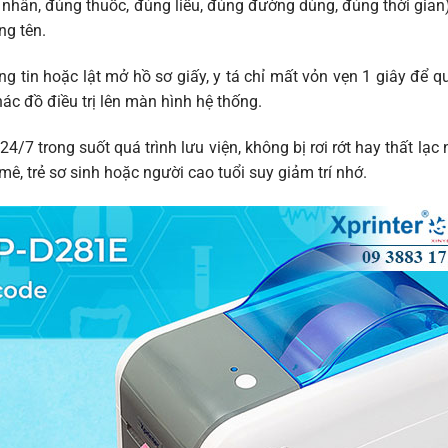
nhân, đúng thuốc, đúng liều, đúng đường dùng, đúng thời gian), 
ng tên.
hông tin hoặc lật mở hồ sơ giấy, y tá chỉ mất vỏn vẹn 1 giây để 
hác đồ điều trị lên màn hình hệ thống.
/7 trong suốt quá trình lưu viện, không bị rơi rớt hay thất lạc 
mê, trẻ sơ sinh hoặc người cao tuổi suy giảm trí nhớ.