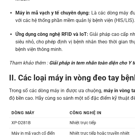
Máy in mã vạch y tế chuyên dụng:
Là các dòng máy đượ
với các hệ thống phần mềm quản lý bệnh viện (HIS/LIS)
Ứng dụng công nghệ RFID và IoT:
Giải pháp cao cấp nh
siêu nhỏ, cho phép định vị bệnh nhân theo thời gian t
bệnh viện thông minh.
Tham khảo thêm :
Giải pháp in tem nhãn toàn diện cho Y
II. Các loại máy in vòng đeo tay bệ
Trong số các dòng máy in được ưa chuộng,
máy in vòng t
độ bền cao. Hãy cùng so sánh một số đặc điểm kỹ thuật đ
DÒNG MÁY
CÔNG NGHỆ IN
XP-D281B
Nhiệt trực tiếp
Máy in mã vạch cổ điển
Nhiệt trực tiếp hoặc truyền nhiệt