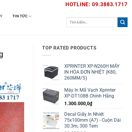
HOTLINE: 09.3883.1717
TY
TIN TỨC
Tìm
kiếm:
TOP RATED PRODUCTS
g
XPRINTER XP-N260H MÁY
IN HÓA ĐƠN NHIỆT (K80,
260MM/S)
Máy In Mã Vạch Xprinter
XP-DT108B Chính Hãng
1.300.000,0
₫
Decal Giấy In Nhiệt
75x100mm (A7) - Cuộn Dài
30.3m, 300 Tem