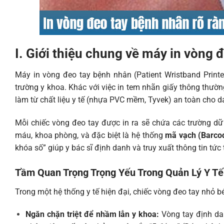
I. Giới thiệu chung về máy in vòng 
Máy in vòng đeo tay bệnh nhân (Patient Wristband Printe
trường y khoa. Khác với việc in tem nhãn giấy thông thường,
làm từ chất liệu y tế (nhựa PVC mềm, Tyvek) an toàn cho d
Mỗi chiếc vòng đeo tay được in ra sẽ chứa các trường dữ
máu, khoa phòng, và đặc biệt là hệ thống
mã vạch (Barco
khóa số” giúp y bác sĩ định danh và truy xuất thông tin tức
Tầm Quan Trọng Trọng Yếu Trong Quản Lý Y Tế
Trong một hệ thống y tế hiện đại, chiếc vòng đeo tay nhỏ b
Ngăn chặn triệt để nhầm lẫn y khoa:
Vòng tay định dan