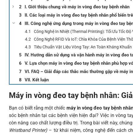
I. Giới thiệu chung về máy in vòng đeo tay bệnh nhân
II. Các loại máy in vòng đeo tay bệnh nhân phổ biến trê
III. Công nghệ ứng dụng trong máy in vòng đeo tay bệ
Công Nghệ In Nhiệt (Thermal Printing): Tối Ưu Tốc Độ
Công Nghệ RFID Và IoT: Chìa Khóa Của Bệnh Viện Th
Tiêu Chuẩn Vật Liệu Vòng Tay: An Toàn Kháng Khuẩn
IV. Hướng dẫn sử dụng và vận hành máy in vòng đeo t
V. Lựa chọn máy in vòng đeo tay bệnh nhân phù hợp vớ
VI. FAQ – Giải đáp các thắc mắc thường gặp về máy i
VII. Kết luận
Máy in vòng đeo tay bệnh nhân: Giải
Bạn có biết rằng một chiếc
máy in vòng đeo tay bệnh nhâ
sóc bệnh nhân tại các bệnh viện hiện đại? Việc in vòng t
còn nâng cao chất lượng điều trị. Trong bài viết này, chú
Wristband Printer)
– từ khái niệm, công nghệ đến cách ch