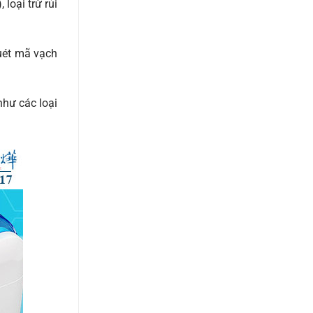
loại trừ rủi
quét mã vạch
như các loại