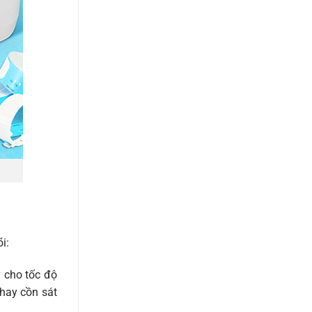
i:
y cho tốc độ
 hay cồn sát