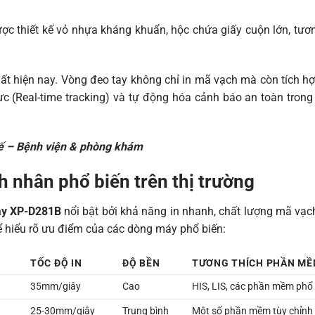
c thiết kế vỏ nhựa kháng khuẩn, hộc chứa giấy cuộn lớn, tươn
.
ất hiện nay. Vòng đeo tay không chỉ in mã vạch mà còn tích h
hực (Real-time tracking) và tự động hóa cảnh báo an toàn tron
 tế – Bệnh viện & phòng khám
nh nhân phổ biến trên thị trường
ay XP-D281B
nổi bật bởi khả năng in nhanh, chất lượng mã vạc
ể hiểu rõ ưu điểm của các dòng máy phổ biến:
TỐC ĐỘ IN
ĐỘ BỀN
TƯƠNG THÍCH PHẦN M
35mm/giây
Cao
HIS, LIS, các phần mềm phổ
25-30mm/giây
Trung bình
Một số phần mềm tùy chỉnh