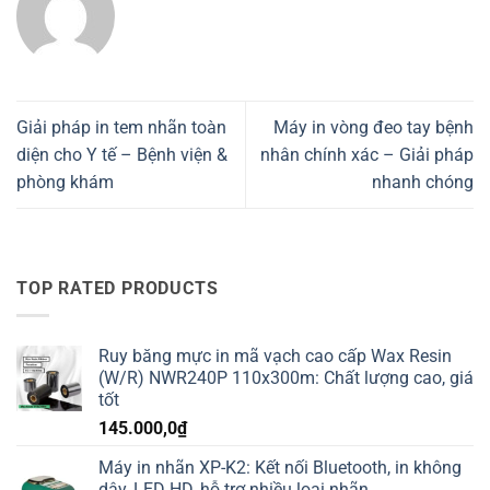
Giải pháp in tem nhãn toàn
Máy in vòng đeo tay bệnh
diện cho Y tế – Bệnh viện &
nhân chính xác – Giải pháp
phòng khám
nhanh chóng
TOP RATED PRODUCTS
Ruy băng mực in mã vạch cao cấp Wax Resin
(W/R) NWR240P 110x300m: Chất lượng cao, giá
tốt
145.000,0
₫
Máy in nhãn XP-K2: Kết nối Bluetooth, in không
dây, LED HD, hỗ trợ nhiều loại nhãn