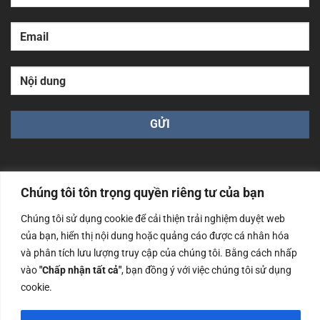
Chúng tôi tôn trọng quyền riêng tư của bạn
Chúng tôi sử dụng cookie để cải thiện trải nghiệm duyệt web
Công ty TNHH Nam Bình Xương - Số ĐKKD: 0108783483
của bạn, hiển thị nội dung hoặc quảng cáo được cá nhân hóa
cấp ngày 14/06/2019 bởi Sở Kế Hoạch và Đầu Tư Tp. Hà
Nội
và phân tích lưu lượng truy cập của chúng tôi. Bằng cách nhấp
vào
"Chấp nhận tất cả"
, bạn đồng ý với việc chúng tôi sử dụng
Copyrights @2023 Nam Binh Xuong. All Rights Reserved
cookie.