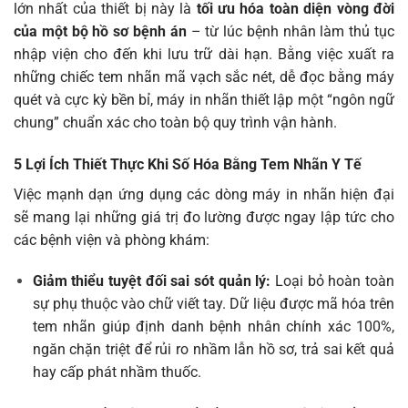
lớn nhất của thiết bị này là
tối ưu hóa toàn diện vòng đời
của một bộ hồ sơ bệnh án
– từ lúc bệnh nhân làm thủ tục
nhập viện cho đến khi lưu trữ dài hạn. Bằng việc xuất ra
những chiếc tem nhãn mã vạch sắc nét, dễ đọc bằng máy
quét và cực kỳ bền bỉ, máy in nhãn thiết lập một “ngôn ngữ
chung” chuẩn xác cho toàn bộ quy trình vận hành.
5 Lợi Ích Thiết Thực Khi Số Hóa Bằng Tem Nhãn Y Tế
Việc mạnh dạn ứng dụng các dòng máy in nhãn hiện đại
sẽ mang lại những giá trị đo lường được ngay lập tức cho
các bệnh viện và phòng khám:
Giảm thiểu tuyệt đối sai sót quản lý:
Loại bỏ hoàn toàn
sự phụ thuộc vào chữ viết tay. Dữ liệu được mã hóa trên
tem nhãn giúp định danh bệnh nhân chính xác 100%,
ngăn chặn triệt để rủi ro nhầm lẫn hồ sơ, trả sai kết quả
hay cấp phát nhầm thuốc.