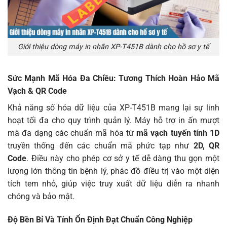
Giới thiệu dòng máy in nhãn XP-T451B dành cho hồ sơ y tế
Sức Mạnh Mã Hóa Đa Chiều: Tương Thích Hoàn Hảo Mã
Vạch & QR Code
Khả năng số hóa dữ liệu của XP-T451B mang lại sự linh
hoạt tối đa cho quy trình quản lý. Máy hỗ trợ in ấn mượt
mà đa dạng các chuẩn mã hóa từ
mã vạch tuyến tính 1D
truyền thống đến các chuẩn mã phức tạp như
2D, QR
Code
. Điều này cho phép cơ sở y tế dễ dàng thu gọn một
lượng lớn thông tin bệnh lý, phác đồ điều trị vào một diện
tích tem nhỏ, giúp việc truy xuất dữ liệu diễn ra nhanh
chóng và bảo mật.
Độ Bền Bỉ Và Tính Ổn Định Đạt Chuẩn Công Nghiệp