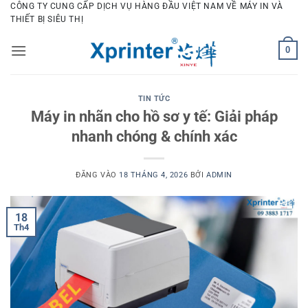
Bỏ
CÔNG TY CUNG CẤP DỊCH VỤ HÀNG ĐẦU VIỆT NAM VỀ MÁY IN VÀ
THIẾT BỊ SIÊU THỊ
qua
nội
0
dung
TIN TỨC
Máy in nhãn cho hồ sơ y tế: Giải pháp
nhanh chóng & chính xác
ĐĂNG VÀO
18 THÁNG 4, 2026
BỞI
ADMIN
18
Th4