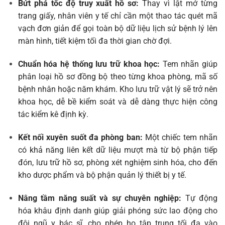
Bứt phá tốc độ truy xuất hồ sơ:
Thay vì lật mở từng
trang giấy, nhân viên y tế chỉ cần một thao tác quét mã
vạch đơn giản để gọi toàn bộ dữ liệu lịch sử bệnh lý lên
màn hình, tiết kiệm tối đa thời gian chờ đợi.
Chuẩn hóa hệ thống lưu trữ khoa học:
Tem nhãn giúp
phân loại hồ sơ đồng bộ theo từng khoa phòng, mã số
bệnh nhân hoặc năm khám. Kho lưu trữ vật lý sẽ trở nên
khoa học, dễ bề kiểm soát và dễ dàng thực hiện công
tác kiểm kê định kỳ.
Kết nối xuyên suốt đa phòng ban:
Một chiếc tem nhãn
có khả năng liên kết dữ liệu mượt mà từ bộ phận tiếp
đón, lưu trữ hồ sơ, phòng xét nghiệm sinh hóa, cho đến
kho dược phẩm và bộ phận quản lý thiết bị y tế.
Nâng tầm năng suất và sự chuyên nghiệp:
Tự động
hóa khâu định danh giúp giải phóng sức lao động cho
đội ngũ y bác sĩ, cho phép họ tập trung tối đa vào