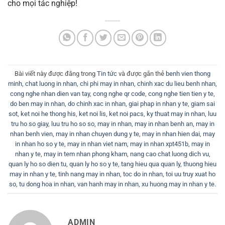
cho mọi tác nghiệp!
Bài viết này được đăng trong
Tin tức
và được gắn thẻ
benh vien thong
minh
,
chat luong in nhan
,
chi phi may in nhan
,
chinh xac du lieu benh nhan
,
cong nghe nhan dien van tay
,
cong nghe qr code
,
cong nghe tien tien y te
,
do ben may in nhan
,
do chinh xac in nhan
,
giai phap in nhan y te
,
giam sai
sot
,
ket noi he thong his
,
ket noi lis
,
ket noi pacs
,
ky thuat may in nhan
,
luu
tru ho so giay
,
luu tru ho so so
,
may in nhan
,
may in nhan benh an
,
may in
nhan benh vien
,
may in nhan chuyen dung y te
,
may in nhan hien dai
,
may
in nhan ho so y te
,
may in nhan viet nam
,
may in nhan xpt451b
,
may in
nhan y te
,
may in tem nhan phong kham
,
nang cao chat luong dich vu
,
quan ly ho so dien tu
,
quan ly ho so y te
,
tang hieu qua quan ly
,
thuong hieu
may in nhan y te
,
tinh nang may in nhan
,
toc do in nhan
,
toi uu truy xuat ho
so
,
tu dong hoa in nhan
,
van hanh may in nhan
,
xu huong may in nhan y te
.
ADMIN