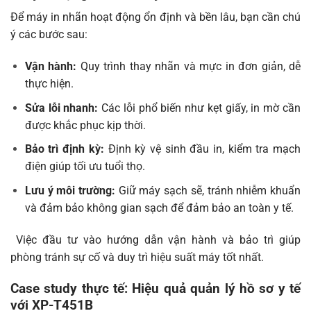
Để máy in nhãn hoạt động ổn định và bền lâu, bạn cần chú
ý các bước sau:
Vận hành:
Quy trình thay nhãn và mực in đơn giản, dễ
thực hiện.
Sửa lỗi nhanh:
Các lỗi phổ biến như kẹt giấy, in mờ cần
được khắc phục kịp thời.
Bảo trì định kỳ:
Định kỳ vệ sinh đầu in, kiểm tra mạch
điện giúp tối ưu tuổi thọ.
Lưu ý môi trường:
Giữ máy sạch sẽ, tránh nhiễm khuẩn
và đảm bảo không gian sạch để đảm bảo an toàn y tế.
️ Việc đầu tư vào hướng dẫn vận hành và bảo trì giúp
phòng tránh sự cố và duy trì hiệu suất máy tốt nhất.
Case study thực tế: Hiệu quả quản lý hồ sơ y tế
với XP-T451B