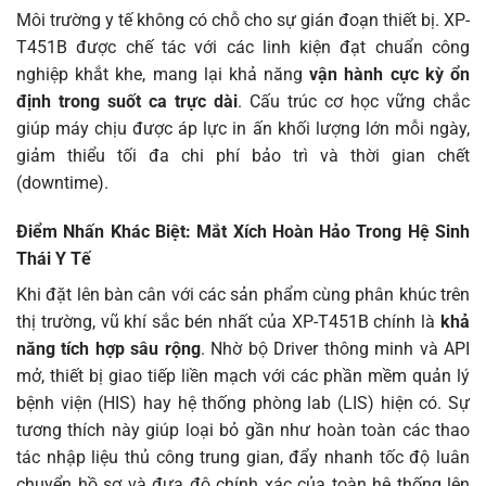
Môi trường y tế không có chỗ cho sự gián đoạn thiết bị. XP-
T451B được chế tác với các linh kiện đạt chuẩn công
nghiệp khắt khe, mang lại khả năng
vận hành cực kỳ ổn
định trong suốt ca trực dài
. Cấu trúc cơ học vững chắc
giúp máy chịu được áp lực in ấn khối lượng lớn mỗi ngày,
giảm thiểu tối đa chi phí bảo trì và thời gian chết
(downtime).
Điểm Nhấn Khác Biệt: Mắt Xích Hoàn Hảo Trong Hệ Sinh
Thái Y Tế
Khi đặt lên bàn cân với các sản phẩm cùng phân khúc trên
thị trường, vũ khí sắc bén nhất của XP-T451B chính là
khả
năng tích hợp sâu rộng
. Nhờ bộ Driver thông minh và API
mở, thiết bị giao tiếp liền mạch với các phần mềm quản lý
bệnh viện (HIS) hay hệ thống phòng lab (LIS) hiện có. Sự
tương thích này giúp loại bỏ gần như hoàn toàn các thao
tác nhập liệu thủ công trung gian, đẩy nhanh tốc độ luân
chuyển hồ sơ và đưa độ chính xác của toàn hệ thống lên