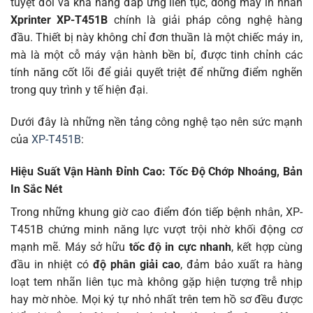
tuyệt đối và khả năng đáp ứng liên tục, dòng máy in nhãn
Xprinter XP-T451B
chính là giải pháp công nghệ hàng
đầu. Thiết bị này không chỉ đơn thuần là một chiếc máy in,
mà là một cỗ máy vận hành bền bỉ, được tinh chỉnh các
tính năng cốt lõi để giải quyết triệt để những điểm nghẽn
trong quy trình y tế hiện đại.
Dưới đây là những nền tảng công nghệ tạo nên sức mạnh
của
XP-T451B
:
Hiệu Suất Vận Hành Đỉnh Cao: Tốc Độ Chớp Nhoáng, Bản
In Sắc Nét
Trong những khung giờ cao điểm đón tiếp bệnh nhân, XP-
T451B chứng minh năng lực vượt trội nhờ khối động cơ
mạnh mẽ. Máy sở hữu
tốc độ in cực nhanh
, kết hợp cùng
đầu in nhiệt có
độ phân giải cao
, đảm bảo xuất ra hàng
loạt tem nhãn liên tục mà không gặp hiện tượng trễ nhịp
hay mờ nhòe. Mọi ký tự nhỏ nhất trên tem hồ sơ đều được