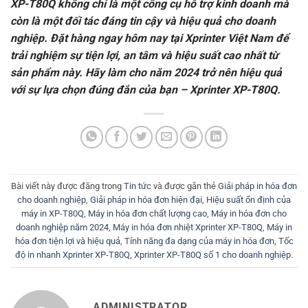
XP-T80Q không chỉ là một công cụ hỗ trợ kinh doanh mà
còn là một đối tác đáng tin cậy và hiệu quả cho doanh
nghiệp. Đặt hàng ngay hôm nay tại Xprinter Việt Nam để
trải nghiệm sự tiện lợi, an tâm và hiệu suất cao nhất từ
sản phẩm này. Hãy làm cho năm 2024 trở nên hiệu quả
với sự lựa chọn đúng đắn của bạn – Xprinter XP-T80Q.
Bài viết này được đăng trong
Tin tức
và được gắn thẻ
Giải pháp in hóa đơn
cho doanh nghiệp
,
Giải pháp in hóa đơn hiện đại
,
Hiệu suất ổn định của
máy in XP-T80Q
,
Máy in hóa đơn chất lượng cao
,
Máy in hóa đơn cho
doanh nghiệp năm 2024
,
Máy in hóa đơn nhiệt Xprinter XP-T80Q
,
Máy in
hóa đơn tiện lợi và hiệu quả
,
Tính năng đa dạng của máy in hóa đơn
,
Tốc
độ in nhanh Xprinter XP-T80Q
,
Xprinter XP-T80Q số 1 cho doanh nghiệp
.
ADMINISTRATOR