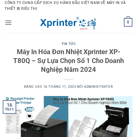
Bỏ
CÔNG TY CUNG CẤP DỊCH VỤ HÀNG ĐẦU VIỆT NAM VỀ MÁY IN VÀ
THIẾT BỊ SIÊU THỊ
qua
nội
0
dung
TIN TỨC
Máy In Hóa Đơn Nhiệt Xprinter XP-
T80Q – Sự Lựa Chọn Số 1 Cho Doanh
Nghiệp Năm 2024
ĐĂNG VÀO
16 THÁNG 11, 2023
BỞI
ADMINISTRATOR
16
Th11