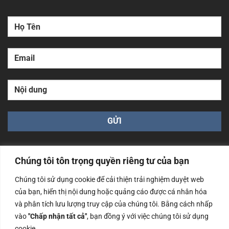
Chúng tôi tôn trọng quyền riêng tư của bạn
Chúng tôi sử dụng cookie để cải thiện trải nghiệm duyệt web
của bạn, hiển thị nội dung hoặc quảng cáo được cá nhân hóa
Công ty TNHH Nam Bình Xương - Số ĐKKD: 0108783483
cấp ngày 14/06/2019 bởi Sở Kế Hoạch và Đầu Tư Tp. Hà
và phân tích lưu lượng truy cập của chúng tôi. Bằng cách nhấp
Nội
vào
"Chấp nhận tất cả"
, bạn đồng ý với việc chúng tôi sử dụng
cookie.