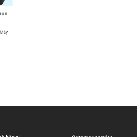
họn
 Máy