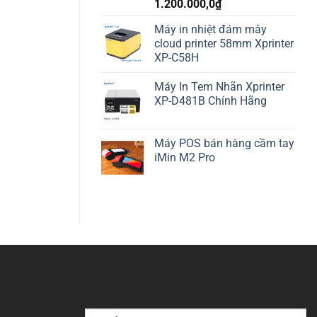
1.200.000,0
₫
Máy in nhiệt đám mây
cloud printer 58mm Xprinter
XP-C58H
Máy In Tem Nhãn Xprinter
XP-D481B Chính Hãng
Máy POS bán hàng cầm tay
iMin M2 Pro