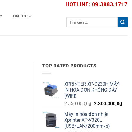
HOTLINE: 09.3883.1717
TY
TIN TỨC
Tìm
kiếm:
TOP RATED PRODUCTS
XPRINTER XP-C230H MÁY
IN HÓA ĐƠN KHÔNG DÂY
(WIFI)
Giá
Giá
2.550.000,0
₫
2.300.000,0
₫
gốc
hiện
Máy in hóa đơn nhiệt
là:
tại
Xprinter XP-V320L
2.550.000,0₫.
là:
(USB/LAN/200mm/s)
2.30