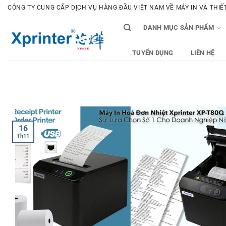
Bỏ
CÔNG TY CUNG CẤP DỊCH VỤ HÀNG ĐẦU VIỆT NAM VỀ MÁY IN VÀ THIẾT 
qua
DANH MỤC SẢN PHẨM
nội
dung
TUYỂN DỤNG
LIÊN HỆ
16
Th11