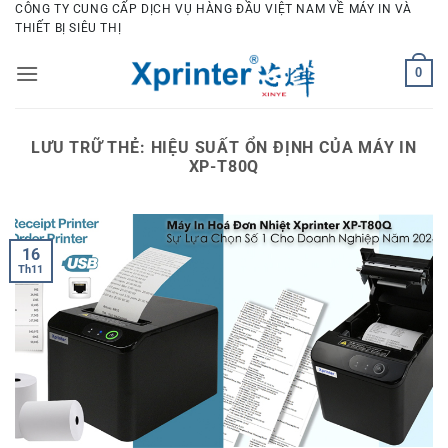
Bỏ
CÔNG TY CUNG CẤP DỊCH VỤ HÀNG ĐẦU VIỆT NAM VỀ MÁY IN VÀ
THIẾT BỊ SIÊU THỊ
qua
nội
0
dung
LƯU TRỮ THẺ:
HIỆU SUẤT ỔN ĐỊNH CỦA MÁY IN
XP-T80Q
16
Th11