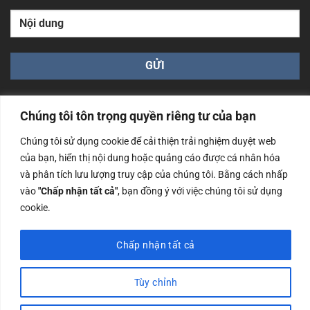
Chúng tôi tôn trọng quyền riêng tư của bạn
Chúng tôi sử dụng cookie để cải thiện trải nghiệm duyệt web
của bạn, hiển thị nội dung hoặc quảng cáo được cá nhân hóa
Công ty TNHH Nam Bình Xương - Số ĐKKD: 0108783483
và phân tích lưu lượng truy cập của chúng tôi. Bằng cách nhấp
cấp ngày 14/06/2019 bởi Sở Kế Hoạch và Đầu Tư Tp. Hà
Nội
vào
"Chấp nhận tất cả"
, bạn đồng ý với việc chúng tôi sử dụng
cookie.
Copyrights @2023 Nam Binh Xuong. All Rights Reserved
Chấp nhận tất cả
Tùy chỉnh