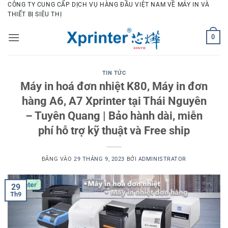
Bỏ
CÔNG TY CUNG CẤP DỊCH VỤ HÀNG ĐẦU VIỆT NAM VỀ MÁY IN VÀ
THIẾT BỊ SIÊU THỊ
qua
nội
0
dung
TIN TỨC
Máy in hoá đơn nhiệt K80, Máy in đơn
hàng A6, A7 Xprinter tại Thái Nguyên
– Tuyên Quang | Bảo hành dài, miễn
phí hỗ trợ kỹ thuật và Free ship
ĐĂNG VÀO
29 THÁNG 9, 2023
BỞI
ADMINISTRATOR
29
Th9