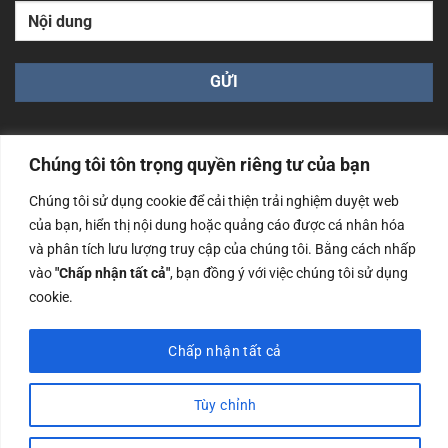
Chúng tôi tôn trọng quyền riêng tư của bạn
Chúng tôi sử dụng cookie để cải thiện trải nghiệm duyệt web
Công ty TNHH Nam Bình Xương - Số ĐKKD: 0108783483
của bạn, hiển thị nội dung hoặc quảng cáo được cá nhân hóa
cấp ngày 14/06/2019 bởi Sở Kế Hoạch và Đầu Tư Tp. Hà
và phân tích lưu lượng truy cập của chúng tôi. Bằng cách nhấp
Nội
vào
"Chấp nhận tất cả"
, bạn đồng ý với việc chúng tôi sử dụng
Copyrights @2023 Nam Binh Xuong. All Rights Reserved
cookie.
Chấp nhận tất cả
Tùy chỉnh