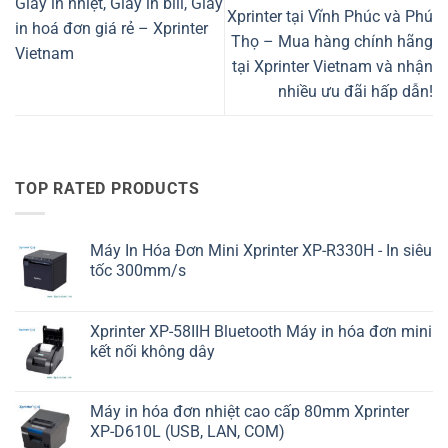
Giấy in nhiệt, Giấy in bill, Giấy
Xprinter tại Vĩnh Phúc và Phú
in hoá đơn giá rẻ – Xprinter
Thọ – Mua hàng chính hãng
Vietnam
tại Xprinter Vietnam và nhận
nhiều ưu đãi hấp dẫn!
TOP RATED PRODUCTS
Máy In Hóa Đơn Mini Xprinter XP-R330H - In siêu
tốc 300mm/s
Xprinter XP-58IIH Bluetooth Máy in hóa đơn mini
kết nối không dây
Máy in hóa đơn nhiệt cao cấp 80mm Xprinter
XP-D610L (USB, LAN, COM)