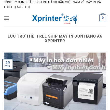
Bỏ
CÔNG TY CUNG CẤP DỊCH VỤ HÀNG ĐẦU VIỆT NAM VỀ MÁY IN VÀ
THIẾT BỊ SIÊU THỊ
qua
nội
0
dung
LƯU TRỮ THẺ:
FREE SHIP MÁY IN ĐƠN HÀNG A6
XPRINTER
29
Th9