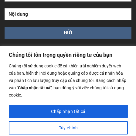
Chúng tôi tôn trọng quyền riêng tư của bạn
Chúng tôi sử dụng cookie để cải thiện trải nghiệm duyệt web
của bạn, hiển thị nội dung hoặc quảng cáo được cá nhân hóa
Công ty TNHH Nam Bình Xương - Số ĐKKD: 0108783483
và phân tích lưu lượng truy cập của chúng tôi. Bằng cách nhấp
cấp ngày 14/06/2019 bởi Sở Kế Hoạch và Đầu Tư Tp. Hà
Nội
vào
"Chấp nhận tất cả"
, bạn đồng ý với việc chúng tôi sử dụng
cookie.
Copyrights @2023 Nam Binh Xuong. All Rights Reserved
Chấp nhận tất cả
Tùy chỉnh