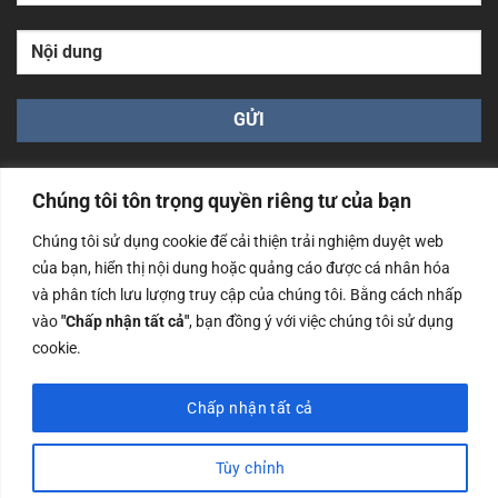
Chúng tôi tôn trọng quyền riêng tư của bạn
Chúng tôi sử dụng cookie để cải thiện trải nghiệm duyệt web
của bạn, hiển thị nội dung hoặc quảng cáo được cá nhân hóa
Công ty TNHH Nam Bình Xương - Số ĐKKD: 0108783483
và phân tích lưu lượng truy cập của chúng tôi. Bằng cách nhấp
cấp ngày 14/06/2019 bởi Sở Kế Hoạch và Đầu Tư Tp. Hà
Nội
vào
"Chấp nhận tất cả"
, bạn đồng ý với việc chúng tôi sử dụng
cookie.
Copyrights @2023 Nam Binh Xuong. All Rights Reserved
Chấp nhận tất cả
Tùy chỉnh