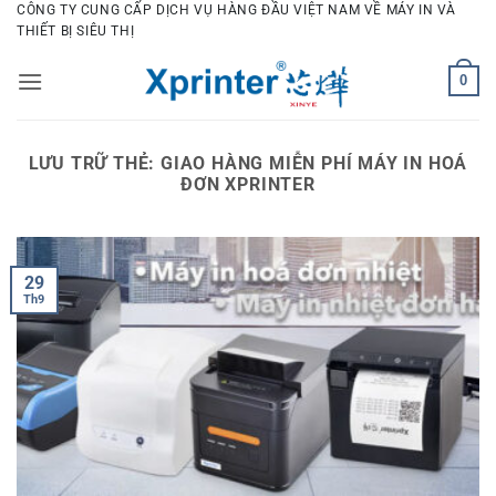
Bỏ
CÔNG TY CUNG CẤP DỊCH VỤ HÀNG ĐẦU VIỆT NAM VỀ MÁY IN VÀ
THIẾT BỊ SIÊU THỊ
qua
nội
0
dung
LƯU TRỮ THẺ:
GIAO HÀNG MIỄN PHÍ MÁY IN HOÁ
ĐƠN XPRINTER
29
Th9